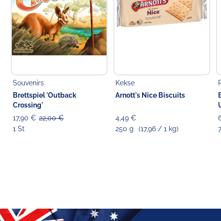
Souvenirs
Kekse
Brettspiel 'Outback
Arnott's Nice Biscuits
Crossing'
17,90 €
22,00 €
4,49 €
1 St
250 g
(17,96 / 1 kg)