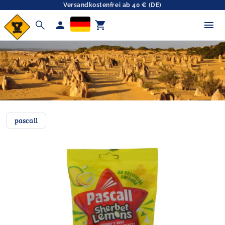
Versandkostenfrei ab 40 € (DE)
search
person
shopping_cart
pascall