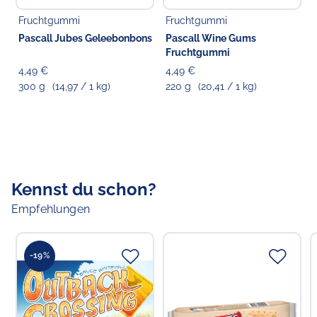
Fruchtgummi
Fruchtgummi
Pascall Jubes Geleebonbons
Pascall Wine Gums
Fruchtgummi
4,49 €
4,49 €
300 g
(14,97 / 1 kg)
220 g
(20,41 / 1 kg)
Kennst du schon?
Empfehlungen
-19%