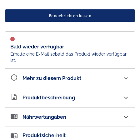
Benachrichten lassen
Bald wieder verfügbar
Erhalte eine E-Mail sobald das Produkt wieder verfügbar
ist.
Mehr zu diesem Produkt
Artikelnummer
AU100801
Produktbeschreibung
Pascall Sherbet Lemon Lollies gefüllte Bonbons
Nährwertangaben
Keiner ist sauer über diesen prickelnden Rausch
!
Nährwertangaben:
Produktsicherheit