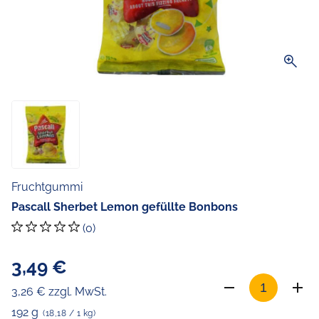
zoom_in
Fruchtgummi
Pascall Sherbet Lemon gefüllte Bonbons
(0)
3,49 €
3,26 € zzgl. MwSt.
192 g
(18,18 / 1 kg)