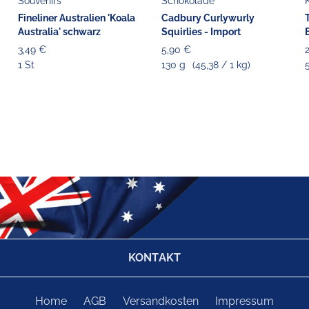
Souvenirs
Schokolade
Fineliner Australien 'Koala
Cadbury Curlywurly
Australia' schwarz
Squirlies - Import
3,49 €
5,90 €
1 St
130 g
(45,38 / 1 kg)
KONTAKT
Home
AGB
Versandkosten
Impressum