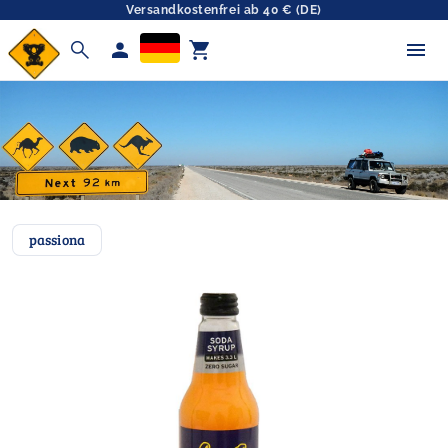
Versandkostenfrei ab 40 € (DE)
search
person
shopping_cart
passiona