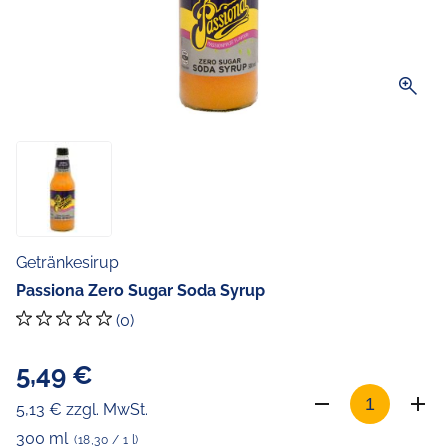
zoom_in
Getränkesirup
Passiona Zero Sugar Soda Syrup
(0)
5,49 €
5,13 € zzgl. MwSt.
300 ml
(18,30 / 1 l)