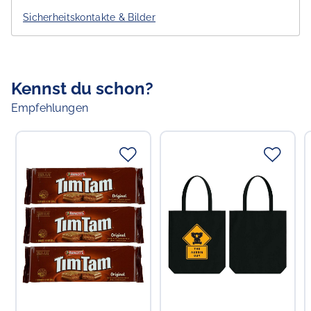
Sicherheitskontakte & Bilder
Verantwortlicher Lebensmittelunternehmer
Choppy's Food & Non-Food GmbH
Koldingstr. 1B
22769 Hamburg
Kennst du schon?
Empfehlungen