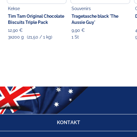
Kekse
Souvenirs
Tim Tam Original Chocolate
Tragetasche black 'The
Biscuits Triple Pack
Aussie Guy'
12,90 €
9,90 €
3x200 g
(21,50 / 1 kg)
1 St
KONTAKT