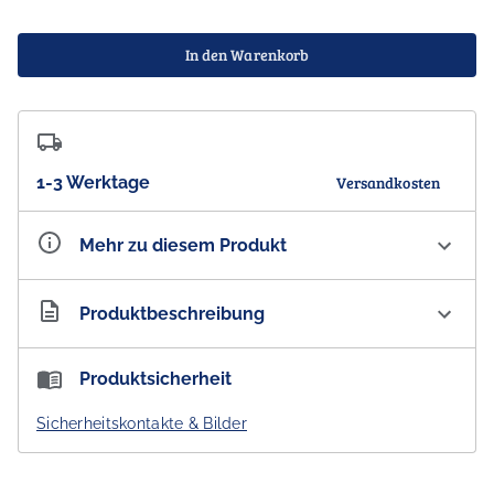
In den Warenkorb
1-3 Werktage
Versandkosten
Mehr zu diesem Produkt
Artikelnummer
AU300240
Produktbeschreibung
PURE Papayacare Baby Papaya Head to Toe Baby
Produktsicherheit
Wash Calendula with Paw Paw
Sicherheitskontakte & Bilder
PURE Papaya Baby Balm ist eine sanfte Butter, die
trockene, gereizte Hautstellen pflegt.