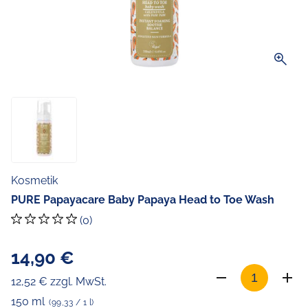
zoom_in
Kosmetik
PURE Papayacare Baby Papaya Head to Toe Wash
(0)
14,90 €
12,52 € zzgl. MwSt.
150 ml
(99,33 / 1 l)