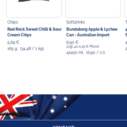
Chips
Softdrinks
Red Rock Sweet Chilli & Sour
Bundaberg Apple & Lychee
Cream Chips
Can - Australian Import
5,69 €
6,90 €
zzgl. 4x 0,25 € Pfand
165 g
(34,48 / 1 kg)
4x250 ml
(6,90 / 1 l)