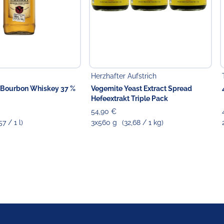
Herzhafter Aufstrich
 Bourbon Whiskey 37 %
Vegemite Yeast Extract Spread
Hefeextrakt Triple Pack
54,90 €
57 / 1 l)
3x560 g
(32,68 / 1 kg)