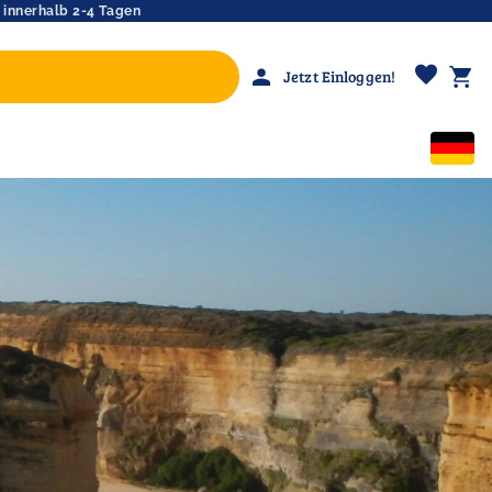
 innerhalb 2-4 Tagen
favorite
person
shopping_cart
Jetzt Einloggen!