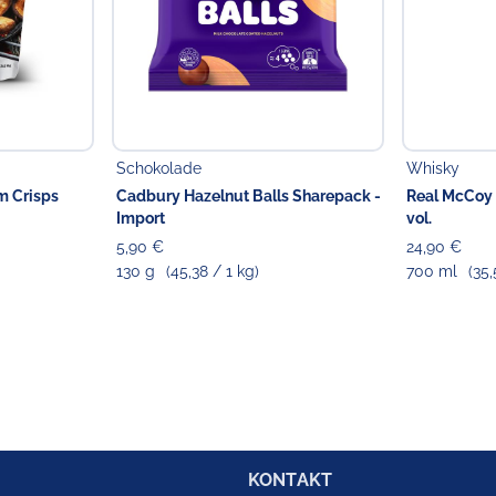
Schokolade
Whisky
m Crisps
Cadbury Hazelnut Balls Sharepack -
Real McCoy
Import
vol.
5,90 €
24,90 €
130 g
(45,38 / 1 kg)
700 ml
(35,
KONTAKT