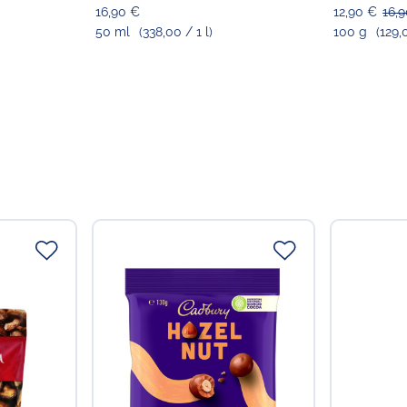
16,90 €
12,90 €
16,
Deutschland
50 ml
(338,00 / 1 l)
100 g
(129,