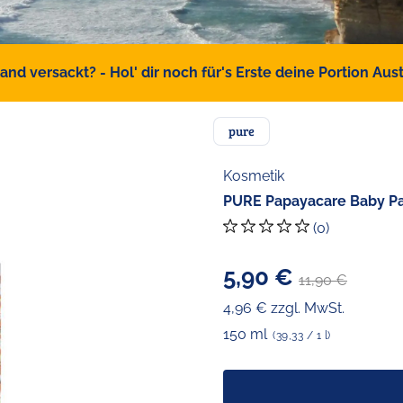
d versackt? - Hol' dir noch für's Erste deine Portion Austr
pure
Kosmetik
PURE Papayacare Baby Pap
(0)
5,90 €
11,90 €
4,96 € zzgl. MwSt.
150 ml
(39,33 / 1 l)