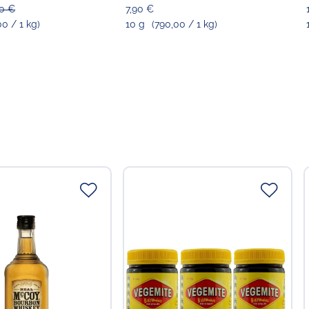
90 €
7,90 €
00 / 1 kg)
10 g
(790,00 / 1 kg)