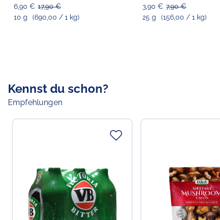
12.12.2024]
6,90 €
17,90 €
3,90 €
7,90 €
10 g
(690,00 / 1 kg)
25 g
(156,00 / 1 kg)
Kennst du schon?
Empfehlungen