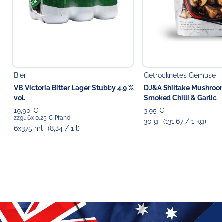
Bier
Getrocknetes Gemüse
VB Victoria Bitter Lager Stubby 4.9 %
DJ&A Shiitake Mushroo
vol.
Smoked Chilli & Garlic
19,90 €
3,95 €
zzgl. 6x 0,25 € Pfand
30 g
(131,67 / 1 kg)
6x375 ml
(8,84 / 1 l)