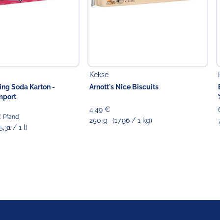
Kekse
ing Soda Karton -
Arnott's Nice Biscuits
mport
4,49 €
 € Pfand
250 g
(17,96 / 1 kg)
5,31 / 1 l)