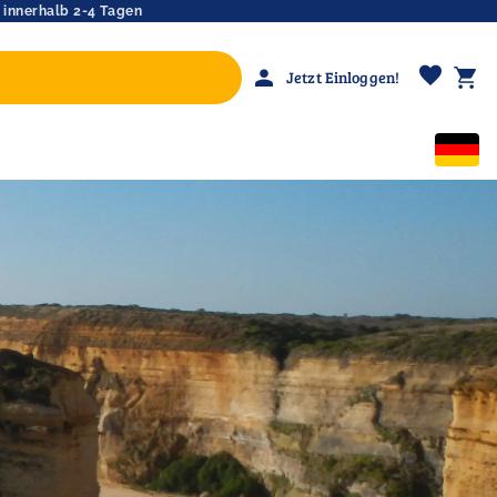
 innerhalb 2-4 Tagen
favorite
person
shopping_cart
Jetzt Einloggen!