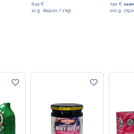
8,49 €
7,90 €
14,9
10 g
(849,00 / 1 kg)
100 g
(79,0