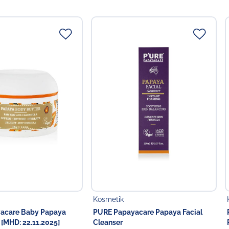
 Gartenarbeit und rauen Elementen im Freien.
ne, Aloe Barbadensis Leaf Juice, Glycyrrhiza Glabra
lendula Officinalis Flower Extract, Chamomilla Recutita
t, Carica Papaya (Papaya) Fruit Extract,Saccharide
late, Lactobacillus Ferment, Leuconostoc/Radish Root
evulinate, Sodium Anisate, Lactic Acid, Sodium Phytate,
Citrate, Citric Acid, Sodium Hydroxide
ttelunternehmer
 in der EU
Food GmbH
Kosmetik
acare Baby Papaya
PURE Papayacare Papaya Facial
 [MHD: 22.11.2025]
Cleanser