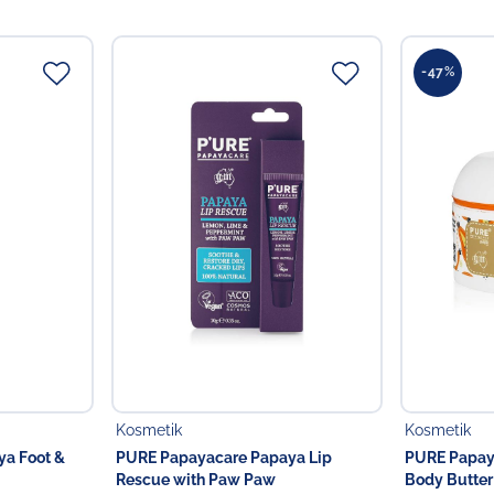
Hautstellen, Linderung bei
Inhaltsstoffe:
Aqua, Glyceri
(Licorice) Root Extract, Ca
-47%
(Matricaria) Flower Extrac
Isomerate, Glyceryl Capry
Ferment Filtrate, Sodium L
Potassium Sorbate, Sodium 
Verantwortlicher Lebensmi
Verantwortliche Person
Choppy's Food & Non-
Koldingstr. 1B
22769 Hamburg
Deutschland
Kosmetik
Kosmetik
a Foot &
PURE Papayacare Papaya Lip
PURE Papay
Rescue with Paw Paw
Body Butter