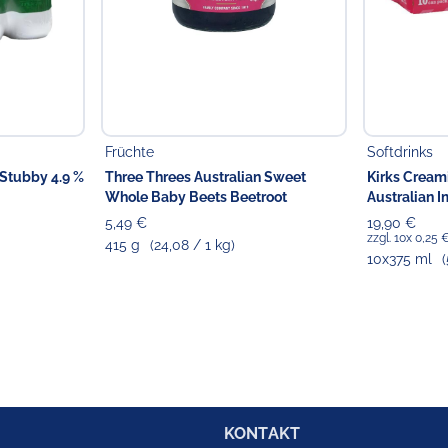
Früchte
Softdrinks
 Stubby 4.9 %
Three Threes Australian Sweet
Kirks Cream
Whole Baby Beets Beetroot
Australian I
5,49 €
19,90 €
zzgl. 10x 0,25
415 g
(24,08 / 1 kg)
10x375 ml
(
KONTAKT