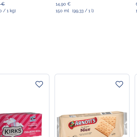
0 €
14,90 €
0 / 1 kg)
150 ml
(99,33 / 1 l)