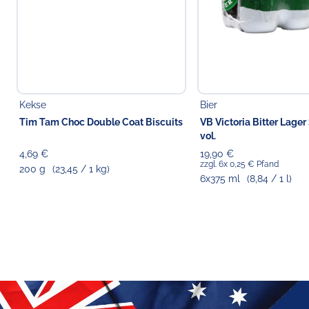
Kekse
Bier
Tim Tam Choc Double Coat Biscuits
VB Victoria Bitter Lager
vol.
4,69 €
19,90 €
zzgl. 6x 0,25 € Pfand
200 g
(23,45 / 1 kg)
6x375 ml
(8,84 / 1 l)