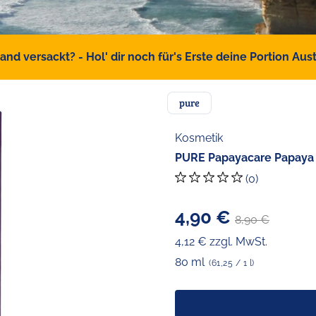
d versackt? - Hol' dir noch für's Erste deine Portion Austr
pure
Kosmetik
PURE Papayacare Papaya S
(0)
4,90 €
8,90 €
4,12 € zzgl. MwSt.
80 ml
(61,25 / 1 l)