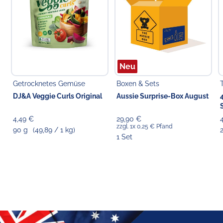
Neu
Getrocknetes Gemüse
Boxen & Sets
DJ&A Veggie Curls Original
Aussie Surprise-Box August
4,49 €
29,90 €
zzgl. 1x 0,25 € Pfand
90 g
(49,89 / 1 kg)
1 Set