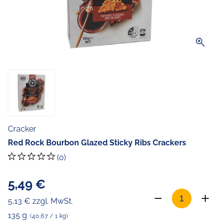
zoom_in
Cracker
Red Rock Bourbon Glazed Sticky Ribs Crackers
(0)
5,49 €
5,13 € zzgl. MwSt.
135 g
(40,67 / 1 kg)