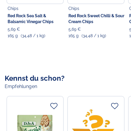
Aromen,
Hefe
extrakt,
Hefe
pulver, Rauchsalz, natürliches
Chips
Chips
Rindfleischaroma (aus echtem Rindfleisch),
Johannisbrotpulver, Gewürze (Paprika, Koriandersamen,
Red Rock Sea Salt &
Red Rock Sweet Chilli & Sour
Kreuzkümmel), Bourbonpulver, Tomatenpulver,
Balsamic Vinegar Chips
Cream Chips
Lebensmittelsäure (Zitronensäure), natürlicher Farbstoff
5,69 €
5,69 €
(Paprikaextrakt)
165 g
(34,48 / 1 kg)
165 g
(34,48 / 1 kg)
Verantwortlicher Lebensmittelunternehmer
Choppy's Food & Non-Food GmbH
Koldingstr. 1B
22769 Hamburg
Kennst du schon?
Empfehlungen