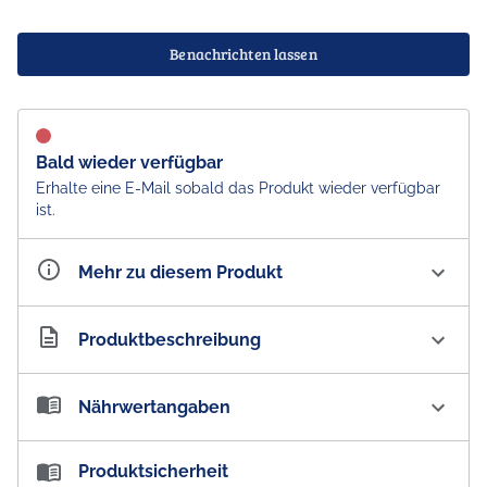
Benachrichten lassen
Bald wieder verfügbar
Erhalte eine E-Mail sobald das Produkt wieder verfügbar
ist.
Mehr zu diesem Produkt
Artikelnummer
AU101243
Produktbeschreibung
Red Rock Deli Bourbon Glazed Sticky Ribs Crackers
Nährwertangaben
Unsere Deli Style Crackers werden nur aus den
hochwertigsten Zutaten hergestellt. Gebacken, bis sie
Nährwertangaben:
Produktsicherheit