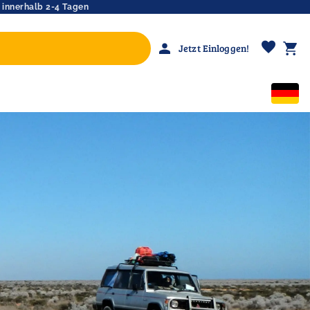
 innerhalb 2-4 Tagen
favorite
person
shopping_cart
Jetzt Einloggen!