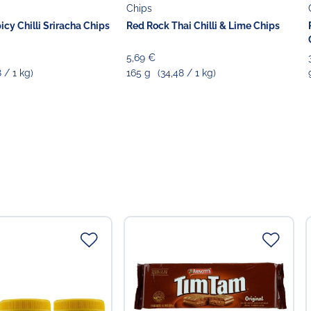
Chips
cy Chilli Sriracha Chips
Red Rock Thai Chilli & Lime Chips
5,69 €
8 / 1 kg)
165 g
(34,48 / 1 kg)