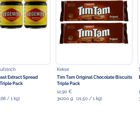
ufstrich
Kekse
ast Extract Spread
Tim Tam Original Chocolate Biscuits
Triple Pack
Triple Pack
12,90 €
,68 / 1 kg)
3x200 g
(21,50 / 1 kg)