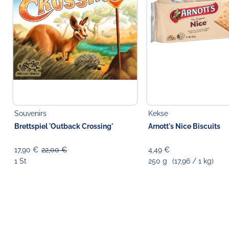
Souvenirs
Kekse
Brettspiel 'Outback Crossing'
Arnott's Nice Biscuits
17,90 €
22,00 €
4,49 €
1 St
250 g
(17,96 / 1 kg)