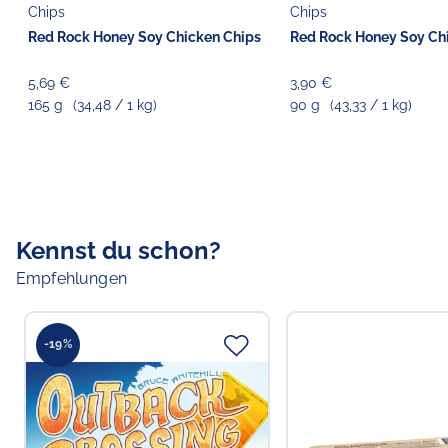
Chips
Chips
Red Rock Honey Soy Chicken Chips
Red Rock Honey Soy Ch
5,69 €
3,90 €
165 g
(34,48 / 1 kg)
90 g
(43,33 / 1 kg)
Kennst du schon?
Empfehlungen
-19%