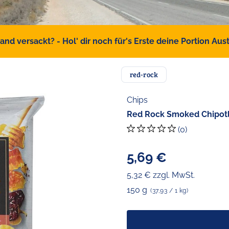
d versackt? - Hol' dir noch für's Erste deine Portion Austr
red-rock
Chips
Red Rock Smoked Chipotl
(0)
5,69 €
5,32 € zzgl. MwSt.
150 g
(37,93 / 1 kg)