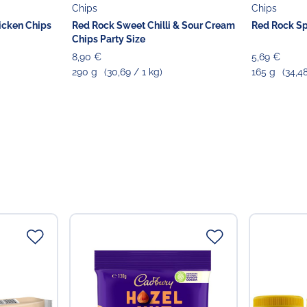
22769 Hamburg
Chips
Chips
icken Chips
Red Rock Sweet Chilli & Sour Cream
Red Rock Spi
Chips Party Size
8,90 €
5,69 €
290 g
(30,69 / 1 kg)
165 g
(34,4