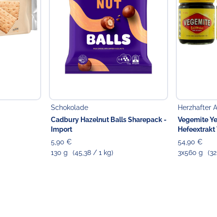
Schokolade
Herzhafter A
Cadbury Hazelnut Balls Sharepack -
Vegemite Ye
Import
Hefeextrakt 
5,90 €
54,90 €
130 g
(45,38 / 1 kg)
3x560 g
(32