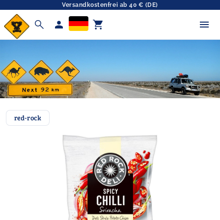
Versandkostenfrei ab 40 € (DE)
search
person
shopping_cart
red-rock