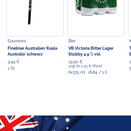
Souvenirs
Bier
Fineliner Australien 'Koala
VB Victoria Bitter Lager
Australia' schwarz
Stubby 4.9 % vol.
3,49 €
19,90 €
zzgl. 6x 0,25 € Pfand
1 St
6x375 ml
(8,84 / 1 l)