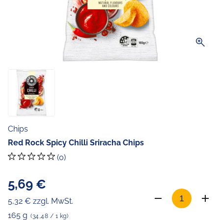
zoom_in
Chips
Red Rock Spicy Chilli Sriracha Chips
(0)
5,69 €
5,32 € zzgl. MwSt.
165 g
(34,48 / 1 kg)