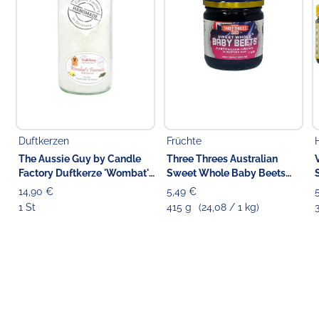
Duftkerzen
Früchte
The Aussie Guy by Candle
Three Threes Australian
Factory Duftkerze 'Wombat's
Sweet Whole Baby Beets
Favourite' 13.5 cm
Beetroot
14,90 €
5,49 €
1 St
415 g
(24,08 / 1 kg)