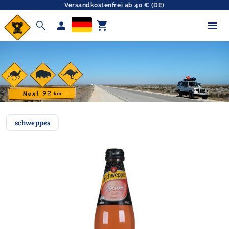
Versandkostenfrei ab 40 € (DE)
search
person
shopping_cart
schweppes