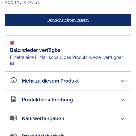
300 ml
(5,97 / 1 l)
Benachrichten lassen
Bald wieder verfügbar
Erhalte eine E-Mail sobald das Produkt wieder verfügbar
ist.
Mehr zu diesem Produkt
Artikelnummer
AU100831
Produktbeschreibung
Schweppes Agrum Citrus Blend Limonade - Australian
Nährwertangaben
Import
Die Schweppes Agrum Collection bietet ungewöhnliche
Nährwertangaben: