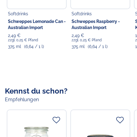
Koldingstr. 1B
22769 Hamburg
Softdrinks
Softdrinks
Schweppes Lemonade Can -
Schweppes Raspberry -
Australian Import
Australian Import
2,49 €
2,49 €
zzgl. 0,25 € Pfand
zzgl. 0,25 € Pfand
z
375 ml
(6,64 / 1 l)
375 ml
(6,64 / 1 l)
Kennst du schon?
Empfehlungen