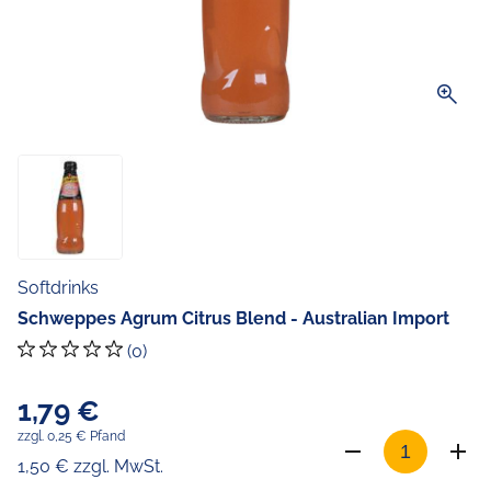
zoom_in
Softdrinks
Schweppes Agrum Citrus Blend - Australian Import
(0)
1,79 €
zzgl. 0,25 € Pfand
1,50 € zzgl. MwSt.