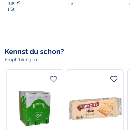
9,90 €
1 St
1
1 St
Kennst du schon?
Empfehlungen