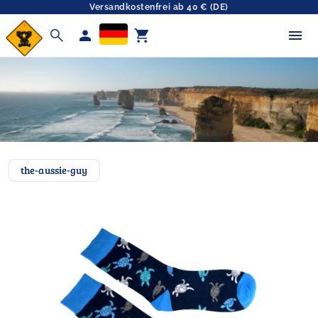
Versandkostenfrei ab 40 € (DE)
search
person
shopping_cart
the-aussie-guy