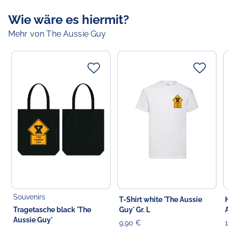
Reisen zu gewinnen.
Wie wäre es hiermit?
Farbe:
dunkelblau
Mehr von The Aussie Guy
Zusammensetzung:
97 % Polyester, 3 % Elasthan
Material:
Stoff
Muster:
Tiere, Cartoons
Menge:
Einzelpaar
Typ:
Mittelhohe Socken
Pflegehinweis:
Handwäsche, keine chemische
Reinigung
Verantwortlicher Lebensmittelunternehmer
Verantwortliche Person in der EU
Choppy's Food & Non-Food GmbH
Koldingstr. 1B
22769 Hamburg
Deutschland
Souvenirs
T-Shirt white 'The Aussie
Tragetasche black 'The
Guy' Gr. L
Aussie Guy'
9,90 €