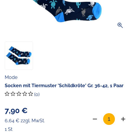
zoom_in
Mode
Socken mit Tiermuster 'Schildkröte' Gr. 36-42, 1 Paar
(0)
7,90 €
6,64 € zzgl. MwSt.
1 St