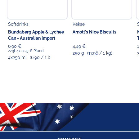
Softdrinks
Kekse
Bundaberg Apple & Lychee
Arnott's Nice Biscuits
Can - Australian Import
6,90 €
4,49 €
zzgl. 4x 0,25 € Pfand
250 g
(17,96 / 1 kg)
4x250 ml
(6,90 / 1 l)