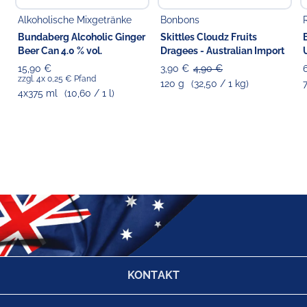
Alkoholische Mixgetränke
Bonbons
Bundaberg Alcoholic Ginger
Skittles Cloudz Fruits
Beer Can 4.0 % vol.
Dragees - Australian Import
15,90 €
3,90 €
4,90 €
zzgl. 4x 0,25 € Pfand
120 g
(32,50 / 1 kg)
4x375 ml
(10,60 / 1 l)
KONTAKT