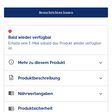
Benachrichten lassen
Bald wieder verfügbar
Erhalte eine E-Mail sobald das Produkt wieder verfügbar
ist.
Mehr zu diesem Produkt
Artikelnummer
AU101396
Produktbeschreibung
Sour Patch Kids Strawberry - US Import
Nährwertangaben
Sour Patch Kids gehören zu den bekanntesten
Nährwertangaben:
Produktsicherheit