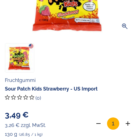
zoom_in
Fruchtgummi
Sour Patch Kids Strawberry - US Import
(0)
3,49 €
3,26 € zzgl. MwSt.
130 g
(26,85 / 1 kg)