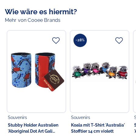
Wie wäre es hiermit?
Verantwortlicher Lebensmittelunternehmer
Mehr von Cooee Brands
Verantwortliche Person in der EU
Choppy's Food & Non-Food GmbH
Koldingstr. 1B
-28%
22769 Hamburg
Deutschland
Souvenirs
Souvenirs
Stubby Holder Australien
Koala mit T-Shirt 'Australia'
'Aboriginal Dot Art Gali
Stofftier 14 cm violett