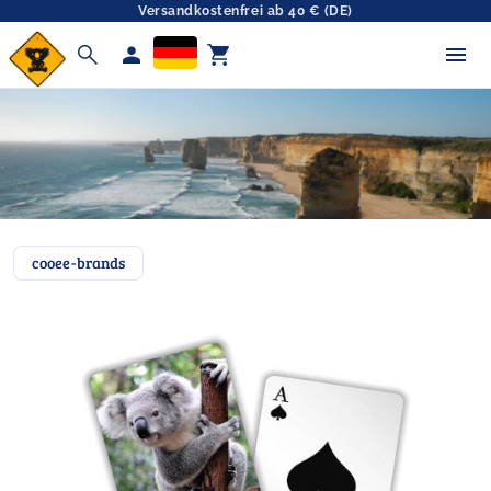
Versandkostenfrei ab 40 € (DE)
search
person
shopping_cart
cooee-brands