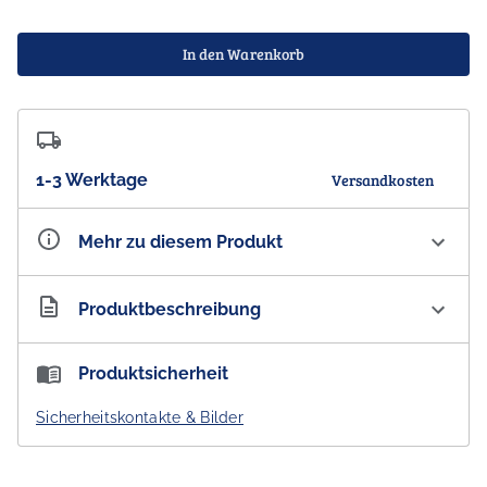
In den Warenkorb
1-3 Werktage
Versandkosten
Mehr zu diesem Produkt
Artikelnummer
AU300392
Produktbeschreibung
Spielkarten Australien 'Koala Design'
Produktsicherheit
- DESIGNED IN AUSTRALIA -
Sicherheitskontakte & Bilder
Motiv:
Koala
Farbe:
gedruckte reale Farben