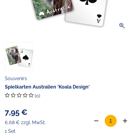
zoom_in
Souvenirs
Spielkarten Australien 'Koala Design'
(0)
7,95 €
6,68 € zzgl. MwSt.
1 Set