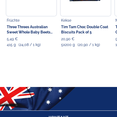
Früchte
Kekse
Three Threes Australian
Tim Tam Choc Double Coat
Sweet Whole Baby Beets
Biscuits Pack of 5
Beetroot
5,49 €
20,90 €
415 g
(24,08 / 1 kg)
5x200 g
(20,90 / 1 kg)
1