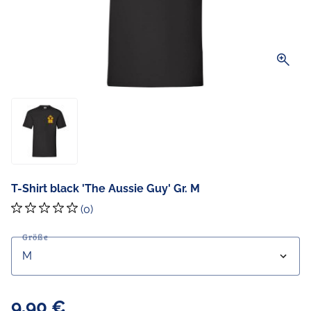
zoom_in
T-Shirt black 'The Aussie Guy' Gr. M
(0)
Größe
9,90 €