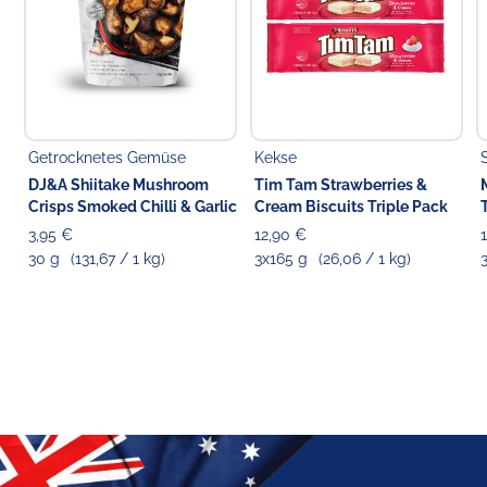
Getrocknetes Gemüse
Kekse
DJ&A Shiitake Mushroom
Tim Tam Strawberries &
Crisps Smoked Chilli & Garlic
Cream Biscuits Triple Pack
3,95 €
12,90 €
30 g
(131,67 / 1 kg)
3x165 g
(26,06 / 1 kg)