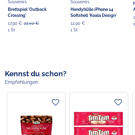
Souvenirs
Souvenirs
Brettspiel 'Outback
Handyhülle iPhone 14
Crossing'
Softshell 'Koala Design'
17,90 €
22,00 €
12,90 €
1
1 St
1 St
Kennst du schon?
Empfehlungen