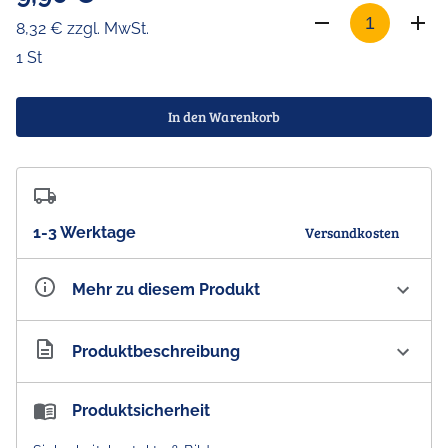
8,32 € zzgl. MwSt.
1 St
In den Warenkorb
1-3 Werktage
Versandkosten
Mehr zu diesem Produkt
Artikelnummer
AU300041
Produktbeschreibung
T-Shirt black - The-Aussie-Guy
Produktsicherheit