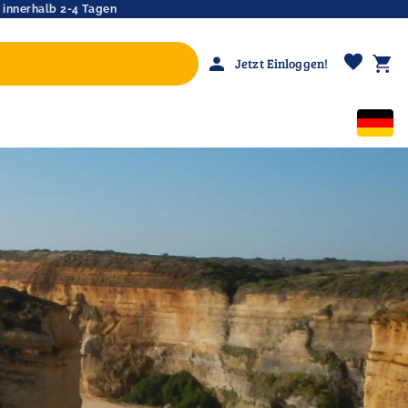
 innerhalb 2-4 Tagen
favorite
person
shopping_cart
Jetzt Einloggen!