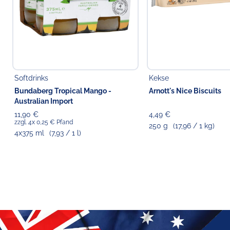
Softdrinks
Kekse
Bundaberg Tropical Mango -
Arnott's Nice Biscuits
Australian Import
11,90 €
4,49 €
zzgl. 4x 0,25 € Pfand
250 g
(17,96 / 1 kg)
4x375 ml
(7,93 / 1 l)