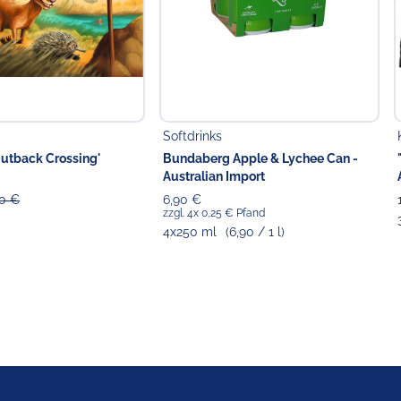
Softdrinks
Outback Crossing'
Bundaberg Apple & Lychee Can -
Australian Import
00 €
6,90 €
zzgl. 4x 0,25 € Pfand
4x250 ml
(6,90 / 1 l)