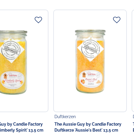
 herrlich und dieser Geruch mischt sich zu einer
it Ihren Vanillekipferln.
 Ihnen eine Brenndauer von bis zu 70 Stunden und wird aus
gegossen.
inem Glas der Marke Weck. Die Kerze aus rein pflanzlichem
rußarmen Flamme sauber ab, und verströmt dabei ihren
zur Nutzung im Freien, da das Glas die Flamme weitgehend
as vor auslaufen und spritzen der Kerze, weshalb die
 als Sicherheitskerze eingesetzt werden kann.
h die Kerze auch einfach und schnell löschen.
unserer Kerzen für einen
langliebigen und effizienten
Duftkerzen
Guy by Candle Factory
The Aussie Guy by Candle Factory
der Kerze muss die Dochlänge geprüft werden.
imberly Spirit' 13.5 cm
Duftkerze 'Aussie's Best' 13.5 cm
beit hergestellt werden, kann diese immer variieren.