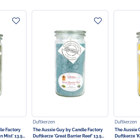
Die frischen Zweige duften
einzigartigen Komposition m
Die Mini Jumbo verspricht
rein pflanzlichem Stearin 
Mini-Jumbo-Duftkerze in e
Stearin brennt mit einer 
herrlichen Duft.
Eignet sich hervorragend 
vor Windzügen schützt.
Desweiteren schützt das Gl
Jumbo Kerze auch sehr gut
Dank des Deckels lässt sic
Tipps
zum Brennverhalten 
Einsatz:
Duftkerzen
Duftkerzen
Schritt 1 - Docht kürzen
:
le Factory
The Aussie Guy by Candle Factory
The Aussie 
Vor dem ersten Anzünden 
n Mist' 13.5
Duftkerze 'Great Barrier Reef' 13.5
Duftkerze 'K
Da unsere Kerzen in Handar