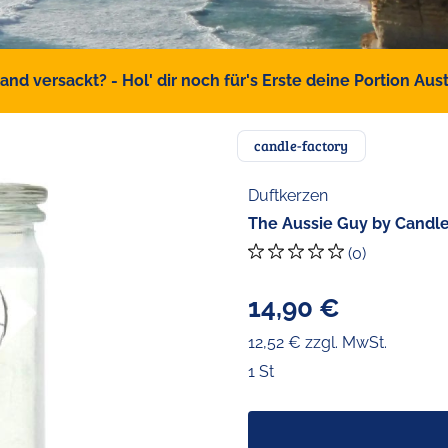
d versackt? - Hol' dir noch für's Erste deine Portion Austr
candle-factory
Duftkerzen
The Aussie Guy by Candle
(0)
14,90 €
12,52 € zzgl. MwSt.
1 St