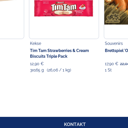
Kekse
Souvenirs
Tim Tam Strawberries & Cream
Brettspiel '
Biscuits Triple Pack
12,90 €
17,90 €
22,
3x165 g
(26,06 / 1 kg)
1 St
KONTAKT