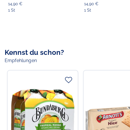
cm
14,90 €
14,90 €
1 St
1 St
Kennst du schon?
Empfehlungen