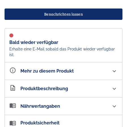
Benachrichten lassen
Bald wieder verfügbar
Erhalte eine E-Mail sobald das Produkt wieder verfügbar
ist.
Mehr zu diesem Produkt
Artikelnummer
AU200362
Produktbeschreibung
Thins '4 Savoury' Australian Classic Mix
Nährwertangaben
Thins Chicken Chips
Nährwertangaben:
Produktsicherheit