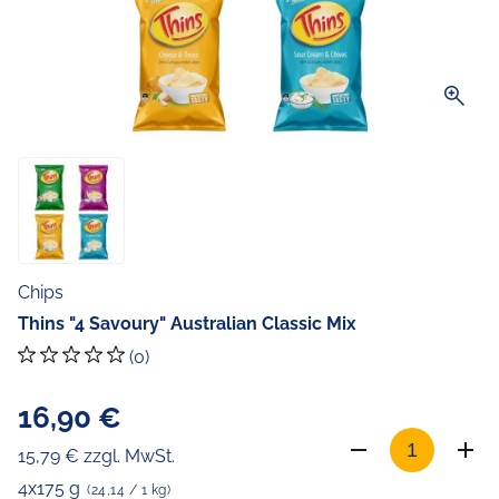
zoom_in
Chips
Thins "4 Savoury" Australian Classic Mix
(0)
16,90 €
15,79 € zzgl. MwSt.
4x175 g
(24,14 / 1 kg)