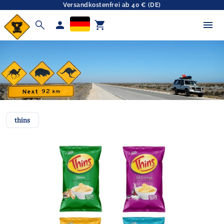
Versandkostenfrei ab 40 € (DE)
search
person
shopping_cart
thins