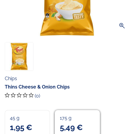
zoom_in
Chips
Thins Cheese & Onion Chips
(0)
45 g
175 g
1,95 €
5,49 €