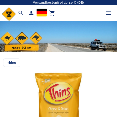
Versandkostenfrei ab 40 € (DE)
search
person
shopping_cart
thins