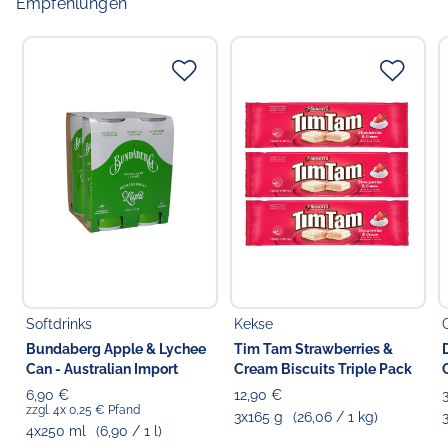
Empfehlungen
Softdrinks
Kekse
Bundaberg Apple & Lychee
Tim Tam Strawberries &
Can - Australian Import
Cream Biscuits Triple Pack
6,90 €
12,90 €
zzgl. 4x 0,25 € Pfand
3x165 g
(26,06 / 1 kg)
4x250 ml
(6,90 / 1 l)