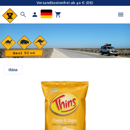
Versandkostenfrei ab 40 € (DE)
search
person
shopping_cart
thins