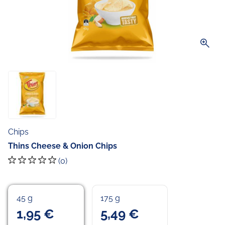
zoom_in
Chips
Thins Cheese & Onion Chips
(0)
45 g
175 g
1,95 €
5,49 €