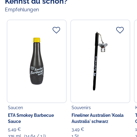
Kennst du schon?
Empfehlungen
Saucen
Souvenirs
ETA Smokey Barbecue
Fineliner Australien 'Koala
Sauce
Australia' schwarz
5,49 €
3,49 €
375 ml
(14,64 / 1 l)
1 St