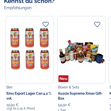
Kennst du schon?
Empfehlungen
Neu
Bier
Boxen & Sets
Emu Export Lager Can 4.2 %
Aussie Supreme Xmas Gift-
vol.
Box
19,90 €
59,90 €
zzgl. 6x 0,25 € Pfand
z
1 Set