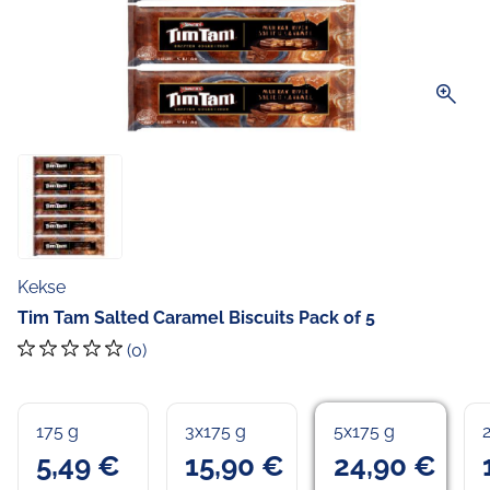
zoom_in
Kekse
Tim Tam Salted Caramel Biscuits Pack of 5
(0)
175 g
3x175 g
5x175 g
5,49 €
15,90 €
24,90 €