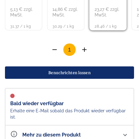
5,13 € zzgl.
14,86 € zzgl.
23,27 € zzgl.
1
MwSt.
MwSt.
MwSt.
z
31,37 / 1 kg
30,29 / 1 kg
28,46 / 1 kg
2
Benachrichten lassen
Bald wieder verfügbar
Erhalte eine E-Mail sobald das Produkt wieder verfügbar
ist.
Mehr zu diesem Produkt