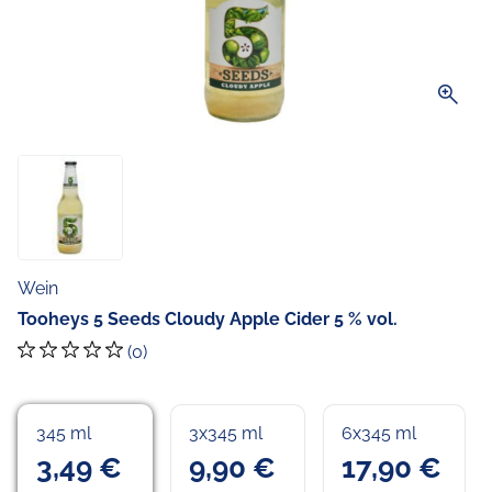
zoom_in
Wein
Tooheys 5 Seeds Cloudy Apple Cider 5 % vol.
(0)
345 ml
3x345 ml
6x345 ml
3,49 €
9,90 €
17,90 €