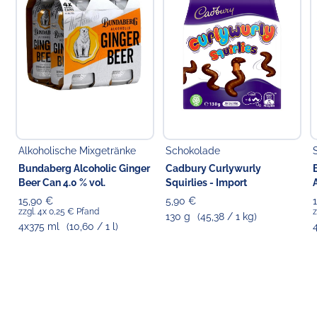
Alkoholische Mixgetränke
Schokolade
Bundaberg Alcoholic Ginger
Cadbury Curlywurly
Beer Can 4.0 % vol.
Squirlies - Import
15,90 €
5,90 €
zzgl. 4x 0,25 € Pfand
z
130 g
(45,38 / 1 kg)
4x375 ml
(10,60 / 1 l)