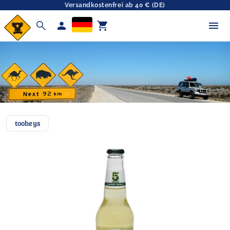
Versandkostenfrei ab 40 € (DE)
search
person
shopping_cart
tooheys