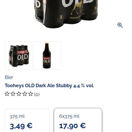
zoom_in
Bier
Tooheys OLD Dark Ale Stubby 4.4 % vol.
(0)
375 ml
6x375 ml
3,49 €
17,90 €