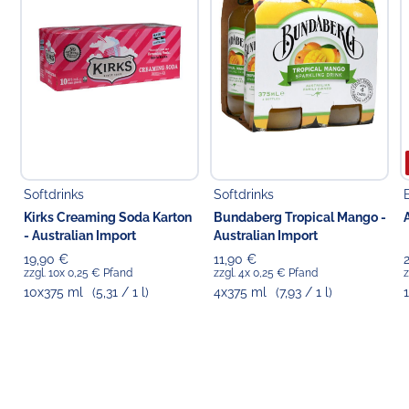
Pfandpflichtiger Artikel (0,25 € Einwegpfand pro
Flasche bzw. Dose).
Pfand wird je nach vorliegendem Angebotsformat
entweder zzgl. erhoben (wenn separat ausgewiesen)
oder ist bereits im Preis inkludiert (wenn nicht separat
ausgewiesen).
Verantwortlicher Lebensmittelunternehmer
Choppy's Food & Non-Food GmbH
Softdrinks
Softdrinks
Koldingstr. 1B
Kirks Creaming Soda Karton
Bundaberg Tropical Mango -
22769 Hamburg
- Australian Import
Australian Import
19,90 €
11,90 €
zzgl. 10x 0,25 € Pfand
zzgl. 4x 0,25 € Pfand
z
10x375 ml
(5,31 / 1 l)
4x375 ml
(7,93 / 1 l)