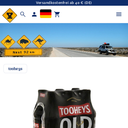
Versandkostenfrei ab 40 € (DE)
search
person
shopping_cart
tooheys