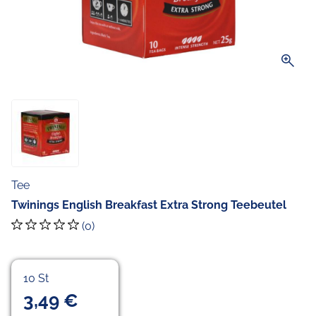
zoom_in
Tee
Twinings English Breakfast Extra Strong Teebeutel
(0)
10 St
3,49 €