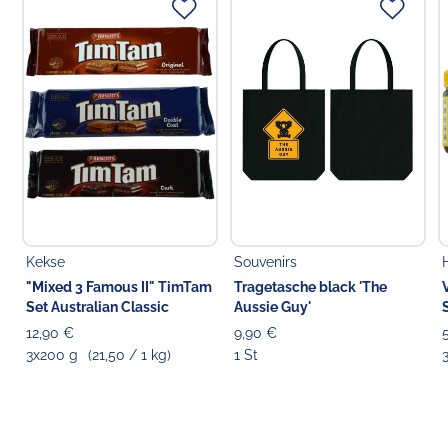
Kekse
Souvenirs
"Mixed 3 Famous II" TimTam
Tragetasche black 'The
Set Australian Classic
Aussie Guy'
12,90 €
9,90 €
3x200 g
(21,50 / 1 kg)
1 St