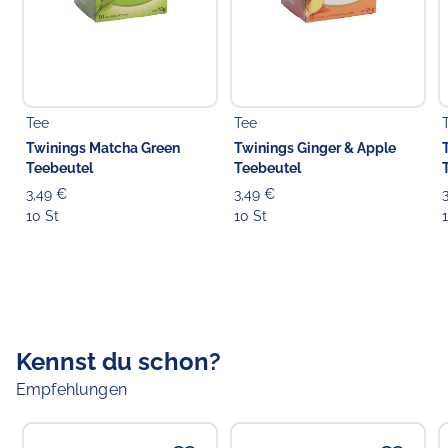
Verantwortlicher Lebensmittelunternehmer
Choppy's Food & Non-Food GmbH
Koldingstr. 1B
22769 Hamburg
Tee
Tee
Twinings Matcha Green
Twinings Ginger & Apple
Teebeutel
Teebeutel
3,49 €
3,49 €
10 St
10 St
Kennst du schon?
Empfehlungen