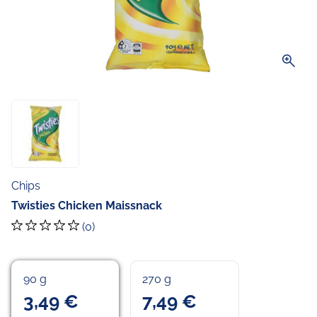
zoom_in
Chips
Twisties Chicken Maissnack
(0)
90 g
270 g
3,49 €
7,49 €