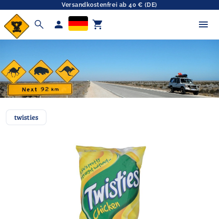
Versandkostenfrei ab 40 € (DE)
search
person
shopping_cart
twisties