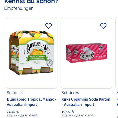
Kennst du schon?
Empfehlungen
Softdrinks
Softdrinks
Bundaberg Tropical Mango -
Kirks Creaming Soda Karton
Australian Import
- Australian Import
11,90 €
19,90 €
zzgl. 4x 0,25 € Pfand
zzgl. 10x 0,25 € Pfand
1