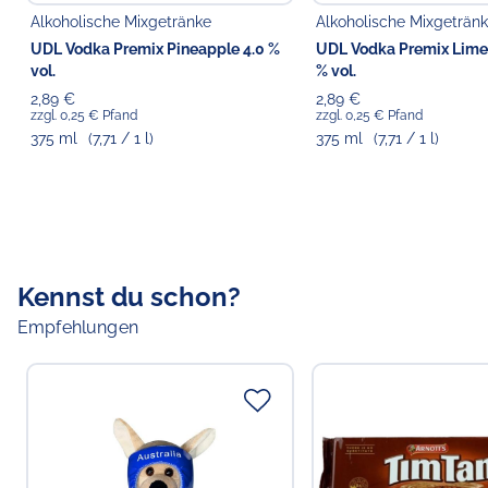
Alkoholische Mixgetränke
Alkoholische Mixgeträn
UDL Vodka Premix Pineapple 4.0 %
UDL Vodka Premix Lime
vol.
% vol.
2,89 €
2,89 €
zzgl. 0,25 € Pfand
zzgl. 0,25 € Pfand
375 ml
(7,71 / 1 l)
375 ml
(7,71 / 1 l)
Kennst du schon?
Empfehlungen