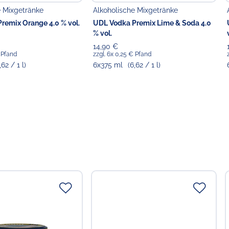
e Mixgetränke
Alkoholische Mixgetränke
remix Orange 4.0 % vol.
UDL Vodka Premix Lime & Soda 4.0
% vol.
14,90 €
€ Pfand
zzgl. 6x 0,25 € Pfand
,62 / 1 l)
6x375 ml
(6,62 / 1 l)