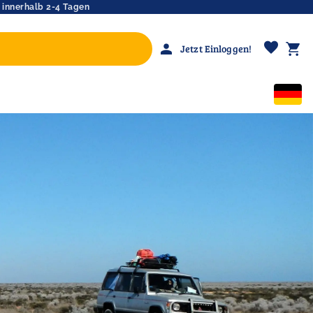
 innerhalb 2-4 Tagen
favorite
person
shopping_cart
Jetzt Einloggen!