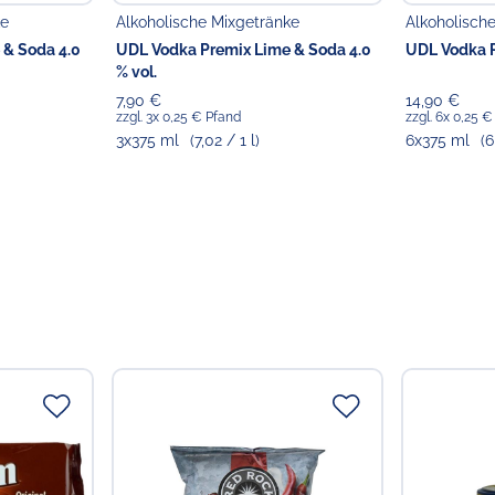
ke
Alkoholische Mixgetränke
Alkoholisch
 & Soda 4.0
UDL Vodka Premix Lime & Soda 4.0
UDL Vodka P
% vol.
7,90 €
14,90 €
zzgl. 3x 0,25 € Pfand
zzgl. 6x 0,25 
3x375 ml
(7,02 / 1 l)
6x375 ml
(6