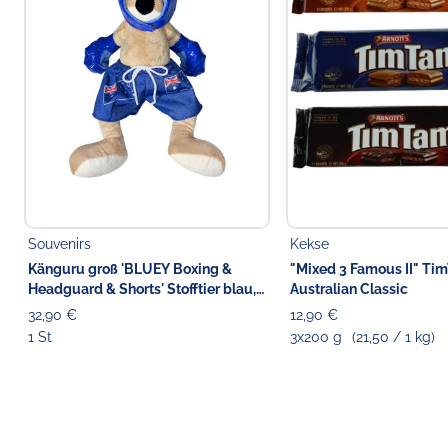
Souvenirs
Kekse
Känguru groß 'BLUEY Boxing &
"Mixed 3 Famous II" Ti
Headguard & Shorts' Stofftier blau,
Australian Classic
42 cm
32,90 €
12,90 €
1 St
3x200 g
(21,50 / 1 kg)