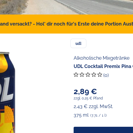
d versackt? - Hol' dir noch für's Erste deine Portion Austr
udl
Alkoholische Mixgetränke
UDL Cocktail Premix Pina 
(0)
2,89 €
zzgl. 0,25 € Pfand
2,43 € zzgl. MwSt.
375 ml
(7,71 / 1 l)