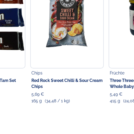
Chips
Früchte
mTam Set
Red Rock Sweet Chilli & Sour Cream
Three Three
Chips
Whole Baby 
5,69 €
5,49 €
165 g
(34,48 / 1 kg)
415 g
(24,0