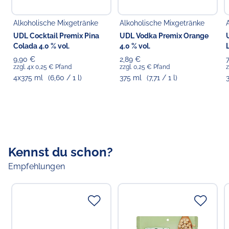
Verantwortlicher Lebensmittelunternehmer
Alkoholische Mixgetränke
Alkoholische Mixgetränke
Choppy's Food & Non-Food GmbH
UDL Cocktail Premix Pina
UDL Vodka Premix Orange
Koldingstr. 1B
Colada 4.0 % vol.
4.0 % vol.
22769 Hamburg
9,90 €
2,89 €
zzgl. 4x 0,25 € Pfand
zzgl. 0,25 € Pfand
z
4x375 ml
(6,60 / 1 l)
375 ml
(7,71 / 1 l)
Kennst du schon?
Empfehlungen