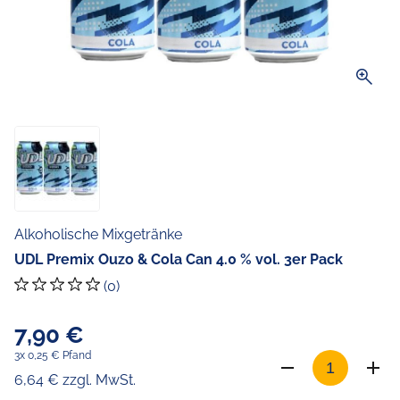
zoom_in
Alkoholische Mixgetränke
UDL Premix Ouzo & Cola Can 4.0 % vol. 3er Pack
(0)
7,90 €
3x 0,25 € Pfand
6,64 € zzgl. MwSt.