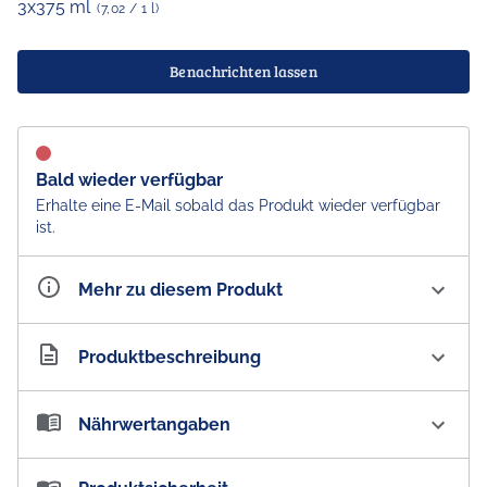
3x375 ml
(7,02 / 1 l)
Benachrichten lassen
Bald wieder verfügbar
Erhalte eine E-Mail sobald das Produkt wieder verfügbar
ist.
Mehr zu diesem Produkt
Artikelnummer
AU200270
Produktbeschreibung
UDL Premix Ouzo & Cola Can 4.0 % vol. 3er Pack
Nährwertangaben
UDLs - Real Aussie Originals! Real Aussie Favourites!
UDL Premix Ouzo & Cola Can 4.0% vol. ist ein
Nährwertangaben: