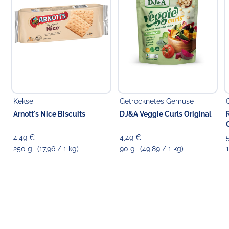
Kekse
Getrocknetes Gemüse
Arnott's Nice Biscuits
DJ&A Veggie Curls Original
4,49 €
4,49 €
250 g
(17,96 / 1 kg)
90 g
(49,89 / 1 kg)