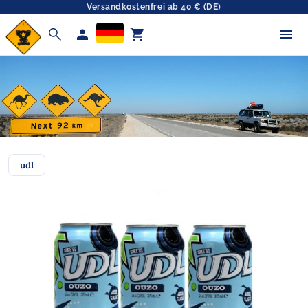
Versandkostenfrei ab 40 € (DE)
search
person
shopping_cart
udl