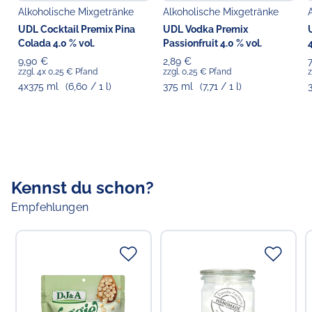
Verantwortlicher Lebensmittelunternehmer
Alkoholische Mixgetränke
Alkoholische Mixgetränke
Choppy's Food & Non-Food GmbH
UDL Cocktail Premix Pina
UDL Vodka Premix
Koldingstr. 1B
Colada 4.0 % vol.
Passionfruit 4.0 % vol.
4
22769 Hamburg
9,90 €
2,89 €
zzgl. 4x 0,25 € Pfand
zzgl. 0,25 € Pfand
z
4x375 ml
(6,60 / 1 l)
375 ml
(7,71 / 1 l)
Kennst du schon?
Empfehlungen