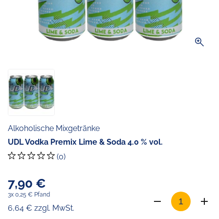
zoom_in
Alkoholische Mixgetränke
UDL Vodka Premix Lime & Soda 4.0 % vol.
(0)
7,90 €
3x 0,25 € Pfand
6,64 € zzgl. MwSt.