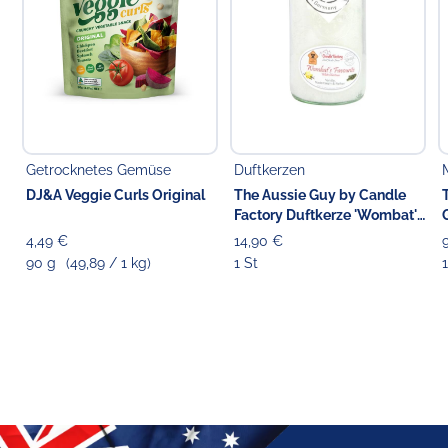
Getrocknetes Gemüse
Duftkerzen
DJ&A Veggie Curls Original
The Aussie Guy by Candle
Factory Duftkerze 'Wombat's
Favourite' 13.5 cm
4,49 €
14,90 €
90 g
(49,89 / 1 kg)
1 St
1