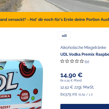
d versackt? - Hol' dir noch für's Erste deine Portion Austr
udl
Alkoholische Mixgetränke
UDL Vodka Premix Raspber
(0)
14,90 €
6x 0,25 € Pfand
12,52 € zzgl. MwSt.
6x375 ml
(6,62 / 1 l)