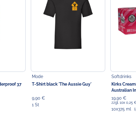
Mode
Softdrinks
erproof 37
T-Shirt black 'The Aussie Guy'
Kirks Cream
Australian I
9,90 €
19,90 €
zzgl. 10x 0,25
1 St
10x375 ml
(