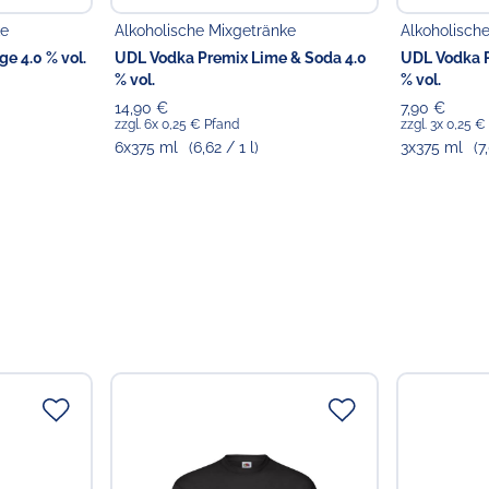
ke
Alkoholische Mixgetränke
Alkoholisch
e 4.0 % vol.
UDL Vodka Premix Lime & Soda 4.0
UDL Vodka P
% vol.
% vol.
14,90 €
7,90 €
zzgl. 6x 0,25 € Pfand
zzgl. 3x 0,25 €
6x375 ml
(6,62 / 1 l)
3x375 ml
(7