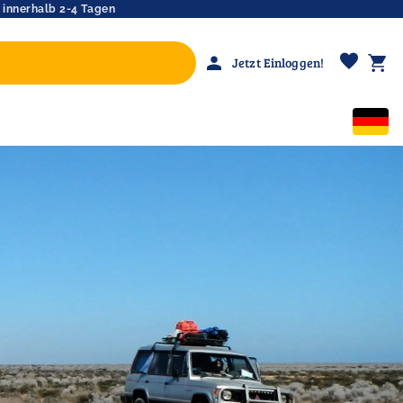
 innerhalb 2-4 Tagen
favorite
person
shopping_cart
Jetzt Einloggen!