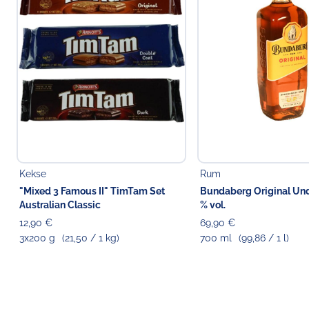
Kekse
Rum
"Mixed 3 Famous II" TimTam Set
Bundaberg Original Und
Australian Classic
% vol.
12,90 €
69,90 €
3x200 g
(21,50 / 1 kg)
700 ml
(99,86 / 1 l)