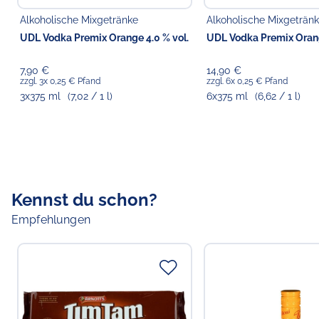
Alkoholische Mixgetränke
Alkoholische Mixgeträn
UDL Vodka Premix Orange 4.0 % vol.
UDL Vodka Premix Orang
7,90 €
14,90 €
zzgl. 3x 0,25 € Pfand
zzgl. 6x 0,25 € Pfand
3x375 ml
(7,02 / 1 l)
6x375 ml
(6,62 / 1 l)
Kennst du schon?
Empfehlungen