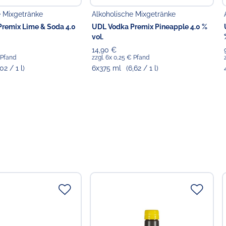
e Mixgetränke
Alkoholische Mixgetränke
remix Lime & Soda 4.0
UDL Vodka Premix Pineapple 4.0 %
vol.
14,90 €
 Pfand
zzgl. 6x 0,25 € Pfand
,02 / 1 l)
6x375 ml
(6,62 / 1 l)