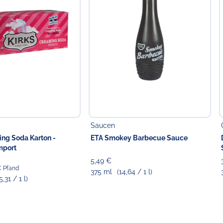
Saucen
ing Soda Karton -
ETA Smokey Barbecue Sauce
mport
5,49 €
 € Pfand
375 ml
(14,64 / 1 l)
5,31 / 1 l)