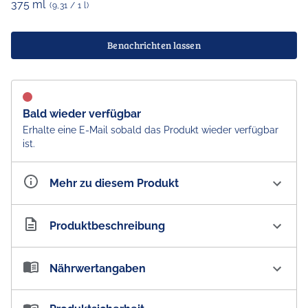
375 ml
(9,31 / 1 l)
Benachrichten lassen
Bald wieder verfügbar
Erhalte eine E-Mail sobald das Produkt wieder verfügbar
ist.
Mehr zu diesem Produkt
Artikelnummer
AU100367
Produktbeschreibung
VB Victoria Bitter Lager Can 4.9 % vol.
Nährwertangaben
Zutaten:
Wasser,
Gerstenmalz
, Hopfen
Nährwertangaben: