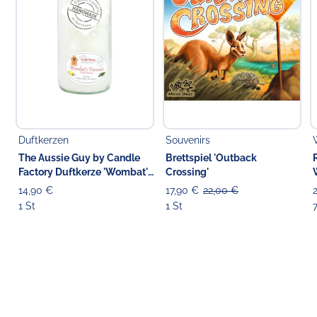
Duftkerzen
Souvenirs
The Aussie Guy by Candle
Brettspiel 'Outback
Factory Duftkerze 'Wombat's
Crossing'
Favourite' 13.5 cm
14,90 €
17,90 €
22,00 €
1 St
1 St