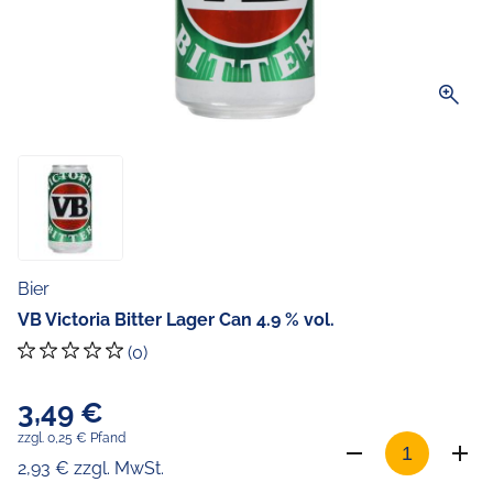
zoom_in
Bier
VB Victoria Bitter Lager Can 4.9 % vol.
(0)
3,49 €
zzgl. 0,25 € Pfand
2,93 € zzgl. MwSt.