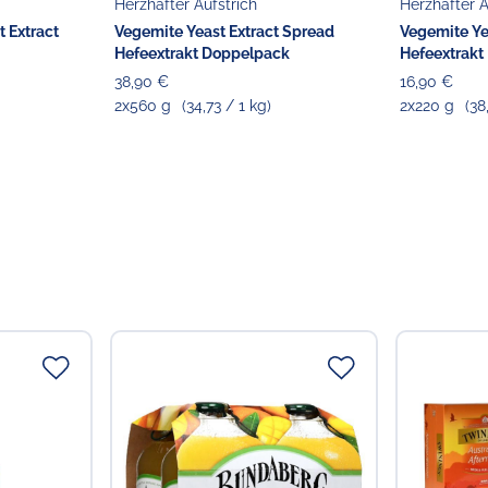
Herzhafter Aufstrich
Herzhafter A
 Extract
Vegemite Yeast Extract Spread
Vegemite Ye
Hefeextrakt Doppelpack
Hefeextrakt
38,90 €
16,90 €
2x560 g
(34,73 / 1 kg)
2x220 g
(38