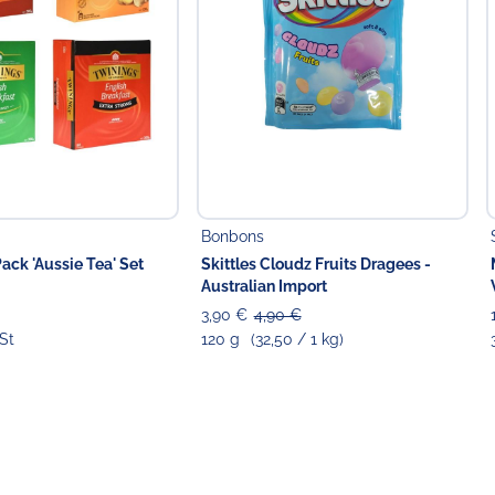
Bonbons
ack 'Aussie Tea' Set
Skittles Cloudz Fruits Dragees -
Australian Import
3,90 €
4,90 €
St
120 g
(32,50 / 1 kg)