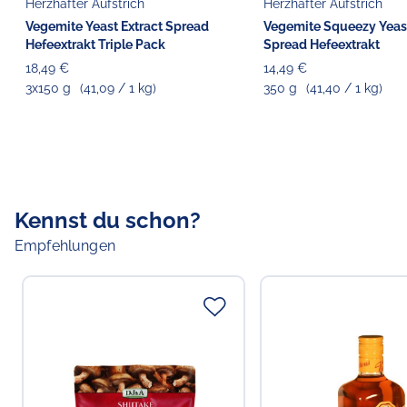
Herzhafter Aufstrich
Herzhafter Aufstrich
Vegemite Yeast Extract Spread
Vegemite Squeezy Yeast
Hefeextrakt Triple Pack
Spread Hefeextrakt
18,49 €
14,49 €
3x150 g
(41,09 / 1 kg)
350 g
(41,40 / 1 kg)
Kennst du schon?
Empfehlungen