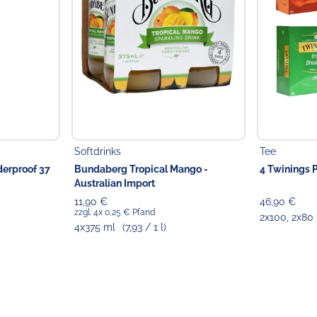
Softdrinks
Tee
erproof 37
Bundaberg Tropical Mango -
4 Twinings P
Australian Import
11,90 €
46,90 €
zzgl. 4x 0,25 € Pfand
2x100, 2x80 
4x375 ml
(7,93 / 1 l)