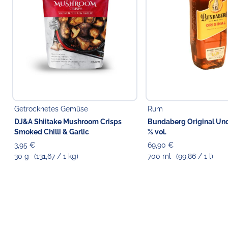
Getrocknetes Gemüse
Rum
DJ&A Shiitake Mushroom Crisps
Bundaberg Original Und
Smoked Chilli & Garlic
% vol.
3,95 €
69,90 €
30 g
(131,67 / 1 kg)
700 ml
(99,86 / 1 l)