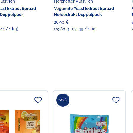
ufstrich
Herzhafter Aufstrich
ast Extract Spread
Vegemite Yeast Extract Spread
 Doppelpack
Hefeextrakt Doppelpack
26,90 €
,41 / 1 kg)
2x380 g
(35,39 / 1 kg)
-20%