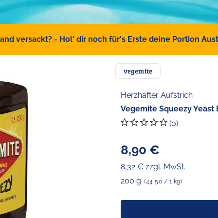
d versackt? - Hol' dir noch für's Erste deine Portion Austr
vegemite
Herzhafter Aufstrich
Vegemite Squeezy Yeast E
(0)
8,90 €
8,32 € zzgl. MwSt.
200 g
(44,50 / 1 kg)