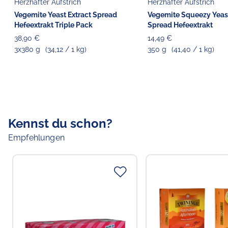
Herzhafter Aufstrich
Herzhafter Aufstrich
Vegemite Yeast Extract Spread
Vegemite Squeezy Yeast
Hefeextrakt Triple Pack
Spread Hefeextrakt
38,90 €
14,49 €
3x380 g
(34,12 / 1 kg)
350 g
(41,40 / 1 kg)
Kennst du schon?
Empfehlungen