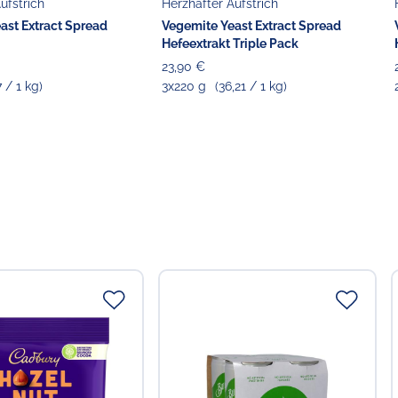
ufstrich
Herzhafter Aufstrich
ast Extract Spread
Vegemite Yeast Extract Spread
Hefeextrakt Triple Pack
23,90 €
7 / 1 kg)
3x220 g
(36,21 / 1 kg)