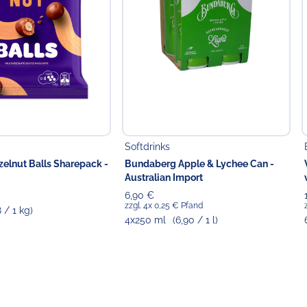
Softdrinks
elnut Balls Sharepack -
Bundaberg Apple & Lychee Can -
Australian Import
6,90 €
zzgl. 4x 0,25 € Pfand
8 / 1 kg)
4x250 ml
(6,90 / 1 l)