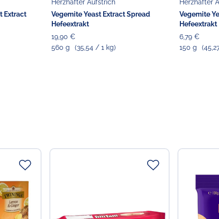
Herzhafter Aufstrich
Herzhafter A
 Extract
Vegemite Yeast Extract Spread
Vegemite Ye
Hefeextrakt
Hefeextrakt
19,90 €
6,79 €
560 g
(35,54 / 1 kg)
150 g
(45,2