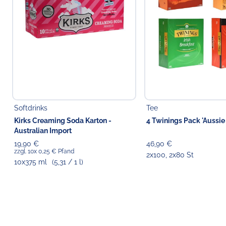
Softdrinks
Tee
Kirks Creaming Soda Karton -
4 Twinings Pack 'Aussie
Australian Import
19,90 €
46,90 €
zzgl. 10x 0,25 € Pfand
2x100, 2x80 St
10x375 ml
(5,31 / 1 l)