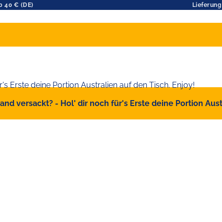
b 40 € (DE)
Lieferung
d versackt? - Hol' dir noch für's Erste deine Portion Austr