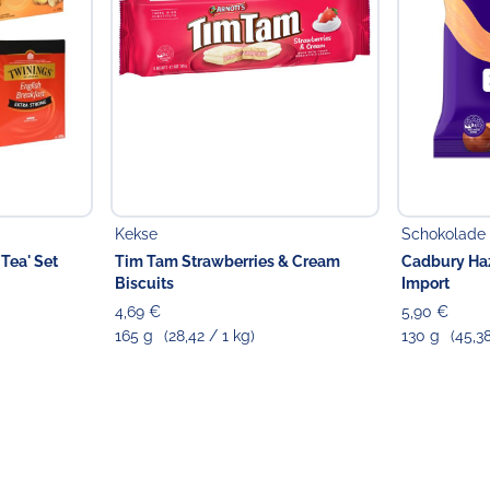
Kekse
Schokolade
 Tea' Set
Tim Tam Strawberries & Cream
Cadbury Haz
Biscuits
Import
4,69 €
5,90 €
165 g
(28,42 / 1 kg)
130 g
(45,3