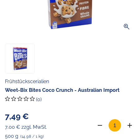
zoom_in
Frühstückscerialien
Weet-Bix Bites Coco Crunch - Australian Import
(0)
7,49 €
7,00 € zzgl. MwSt.
500 g
(14,98 / 1 kg)