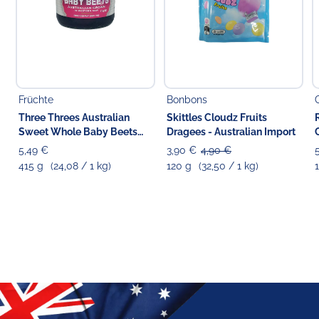
Früchte
Bonbons
Three Threes Australian
Skittles Cloudz Fruits
Sweet Whole Baby Beets
Dragees - Australian Import
Beetroot
5,49 €
3,90 €
4,90 €
415 g
(24,08 / 1 kg)
120 g
(32,50 / 1 kg)