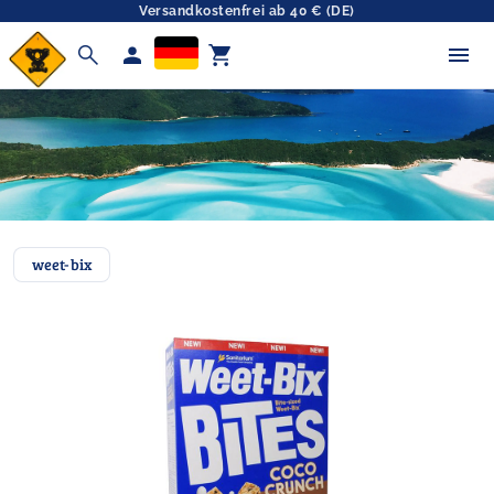
Versandkostenfrei ab 40 € (DE)
search
person
shopping_cart
weet-bix