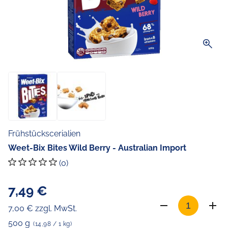
zoom_in
Frühstückscerialien
Weet-Bix Bites Wild Berry - Australian Import
(0)
7,49 €
7,00 € zzgl. MwSt.
500 g
(14,98 / 1 kg)