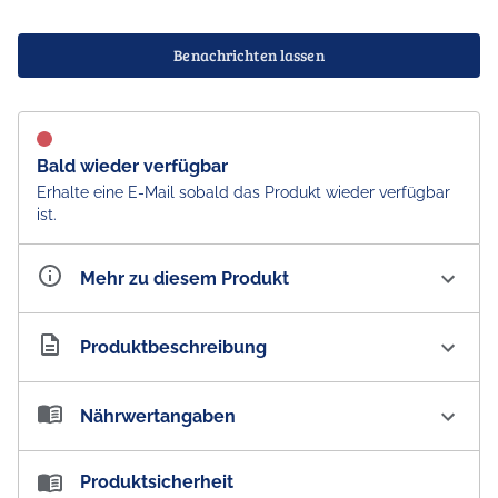
Benachrichten lassen
Bald wieder verfügbar
Erhalte eine E-Mail sobald das Produkt wieder verfügbar
ist.
Mehr zu diesem Produkt
Artikelnummer
AU100467
Produktbeschreibung
Weet-Bix Bites Wild Berry Cereals Frühstückscerealien
Nährwertangaben
- Australian Import
Australia's No.1 Breakfast Cereal - Weet-Bix sind
Nährwertangaben:
Produktsicherheit