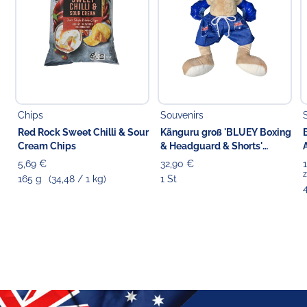
Chips
Souvenirs
Red Rock Sweet Chilli & Sour
Känguru groß 'BLUEY Boxing
Cream Chips
& Headguard & Shorts'
Stofftier blau, 42 cm
5,69 €
32,90 €
z
165 g
(34,48 / 1 kg)
1 St