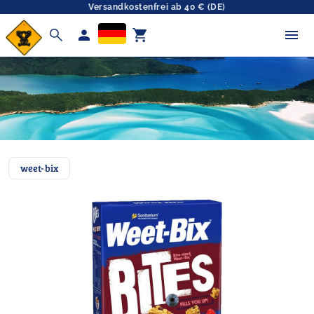
Versandkostenfrei ab 40 € (DE)
search
person
shopping_cart
weet-bix