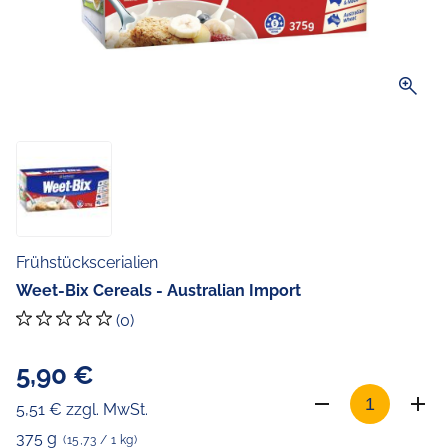
zoom_in
Frühstückscerialien
Weet-Bix Cereals - Australian Import
(0)
5,90 €
5,51 € zzgl. MwSt.
375 g
(15,73 / 1 kg)