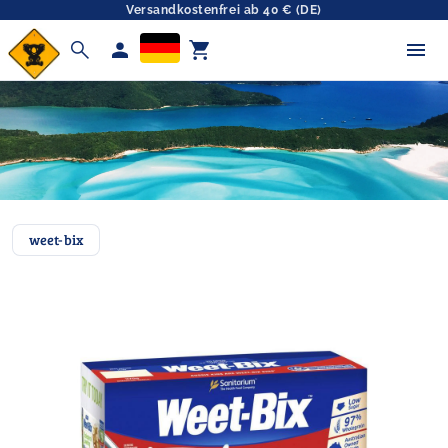
Versandkostenfrei ab 40 € (DE)
search
person
shopping_cart
weet-bix