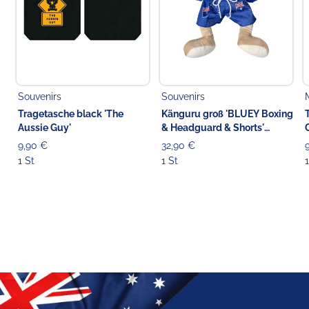
Souvenirs
Souvenirs
Tragetasche black 'The
Känguru groß 'BLUEY Boxing
Aussie Guy'
& Headguard & Shorts'
Stofftier blau, 42 cm
9,90 €
32,90 €
1 St
1 St
1