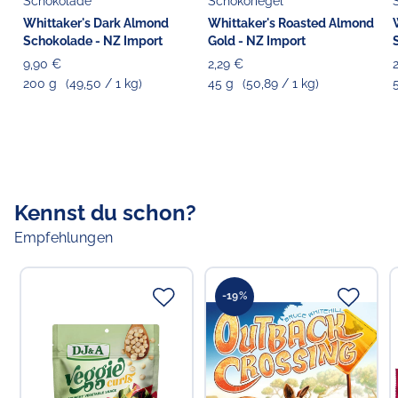
Schokolade
Schokoriegel
Whittaker's Dark Almond
Whittaker's Roasted Almond
Verantwortlicher Lebensmittelunternehmer
Schokolade - NZ Import
Gold - NZ Import
Choppy's Food & Non-Food GmbH
Koldingstr. 1B
9,90 €
2,29 €
22769 Hamburg
200 g
(49,50 / 1 kg)
45 g
(50,89 / 1 kg)
Kennst du schon?
Empfehlungen
-19%