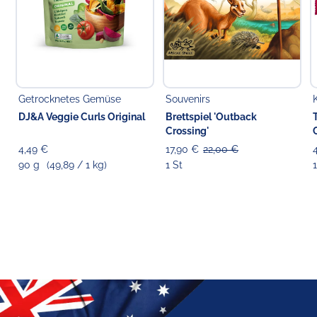
Getrocknetes Gemüse
Souvenirs
DJ&A Veggie Curls Original
Brettspiel 'Outback
Crossing'
4,49 €
17,90 €
22,00 €
90 g
(49,89 / 1 kg)
1 St