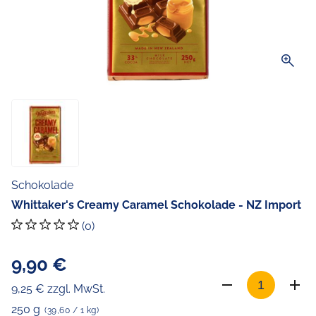
zoom_in
Schokolade
Whittaker's Creamy Caramel Schokolade - NZ Import
(0)
9,90 €
9,25 € zzgl. MwSt.
250 g
(39,60 / 1 kg)