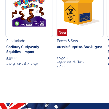
Neu
Schokolade
Boxen & Sets
Cadbury Curlywurly
Aussie Surprise-Box August
Squirlies - Import
5,90 €
29,90 €
zzgl. 1x 0,25 € Pfand
130 g
(45,38 / 1 kg)
1
1 Set