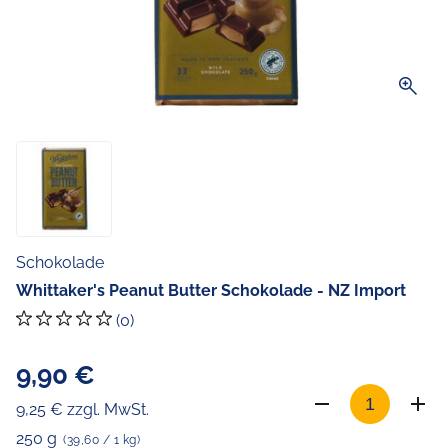
zoom_in
Schokolade
Whittaker's Peanut Butter Schokolade - NZ Import
(0)
9,90 €
9,25 € zzgl. MwSt.
250 g
(39,60 / 1 kg)