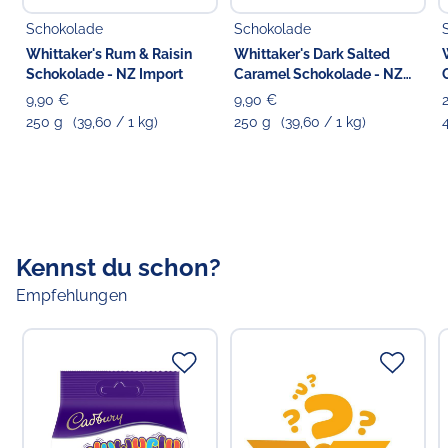
Gluten enthalten.
Schokolade
Schokolade
Whittaker's Rum & Raisin
Whittaker's Dark Salted
Schokolade - NZ Import
Caramel Schokolade - NZ
Import
9,90 €
9,90 €
250 g
(39,60 / 1 kg)
250 g
(39,60 / 1 kg)
Kennst du schon?
Empfehlungen