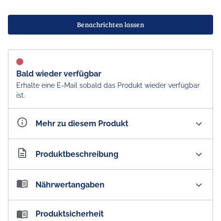
Benachrichten lassen
Bald wieder verfügbar
Erhalte eine E-Mail sobald das Produkt wieder verfügbar
ist.
Mehr zu diesem Produkt
Artikelnummer
AU100791
Produktbeschreibung
Whittaker's Peanut Butter Vollmilchschokolade - NZ
Nährwertangaben
Import
Whittaker & Sons - Crafting New Zealands finest
Nährwertangaben:
Produktsicherheit