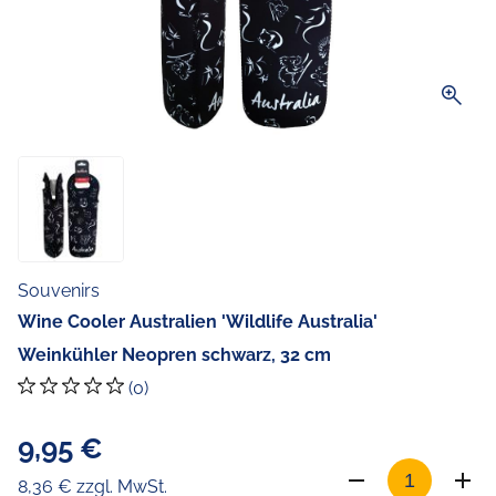
zoom_in
Souvenirs
Wine Cooler Australien 'Wildlife Australia'
Weinkühler Neopren schwarz, 32 cm
(0)
9,95 €
8,36 € zzgl. MwSt.