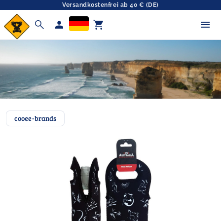
Versandkostenfrei ab 40 € (DE)
search
person
shopping_cart
cooee-brands