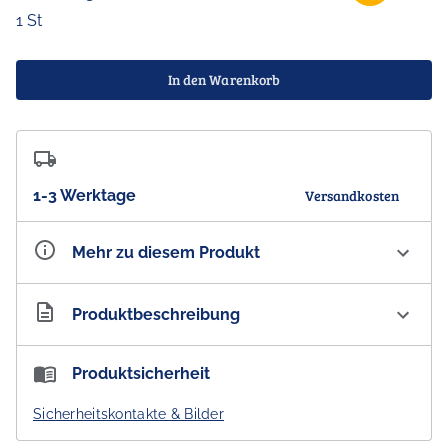
1 St
In den Warenkorb
1-3 Werktage
Versandkosten
Mehr zu diesem Produkt
Artikelnummer
AU300376
Produktbeschreibung
Wine Cooler Australien 'Wildlife Australia' Weinkühler
Produktsicherheit
Neopren schwarz, 32 cm
Sicherheitskontakte & Bilder
- DESIGNED IN AUSTRALIA -