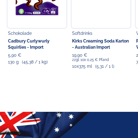
Schokolade
Softdrinks
Cadbury Curlywurly
Kirks Creaming Soda Karton
Squirlies - Import
- Australian Import
5,90 €
19,90 €
zzgl. 10x 0,25 € Pfand
130 g
(45,38 / 1 kg)
10x375 ml
(5,31 / 1 l)