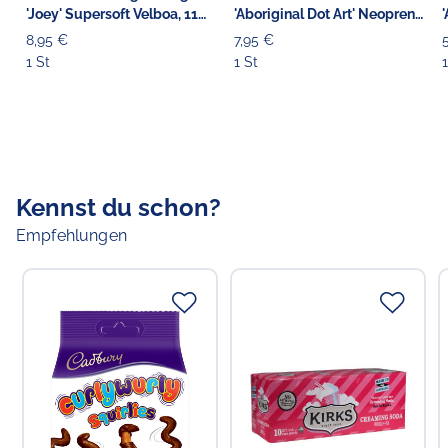
'Joey' Supersoft Velboa, 11
'Aboriginal Dot Art' Neopren
cm
blau
8,95 €
7,95 €
1 St
1 St
1
Kennst du schon?
Empfehlungen