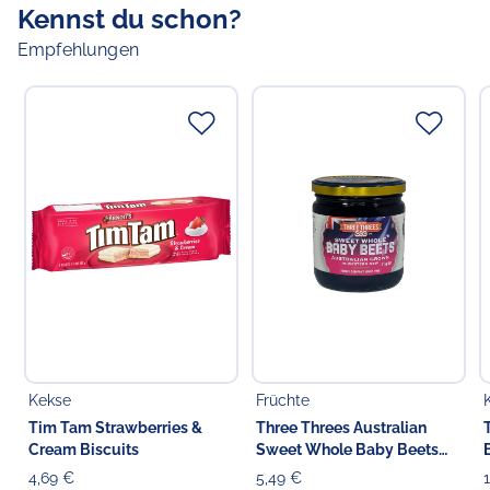
Kennst du schon?
Empfehlungen
Kekse
Früchte
Tim Tam Strawberries &
Three Threes Australian
Cream Biscuits
Sweet Whole Baby Beets
Beetroot
4,69 €
5,49 €