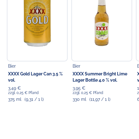
Choppy's Food & Non-Food GmbH
Koldingstr. 1B
22769 Hamburg
Bier
Bier
XXXX Gold Lager Can 3.5 %
XXXX Summer Bright Lime
vol.
Lager Bottle 4.0 % vol.
v
3,49 €
3,95 €
zzgl. 0,25 € Pfand
zzgl. 0,25 € Pfand
z
375 ml
(9,31 / 1 l)
330 ml
(11,97 / 1 l)