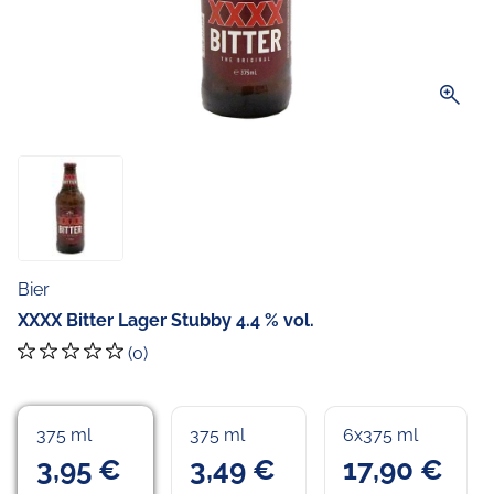
zoom_in
Bier
XXXX Bitter Lager Stubby 4.4 % vol.
(0)
375 ml
375 ml
6x375 ml
3,95 €
3,49 €
17,90 €