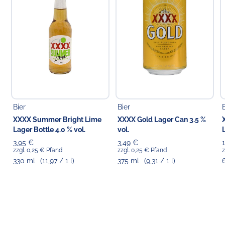
ausgewiesen).
Verantwortlicher Lebensmittelunternehmer
Choppy's Food & Non-Food GmbH
Koldingstr. 1B
22769 Hamburg
Bier
Bier
XXXX Summer Bright Lime
XXXX Gold Lager Can 3.5 %
Lager Bottle 4.0 % vol.
vol.
3,95 €
3,49 €
zzgl. 0,25 € Pfand
zzgl. 0,25 € Pfand
z
330 ml
(11,97 / 1 l)
375 ml
(9,31 / 1 l)