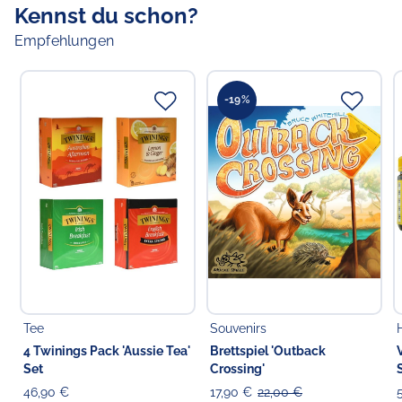
Kennst du schon?
Empfehlungen
-19%
Tee
Souvenirs
4 Twinings Pack 'Aussie Tea'
Brettspiel 'Outback
Set
Crossing'
46,90 €
17,90 €
22,00 €