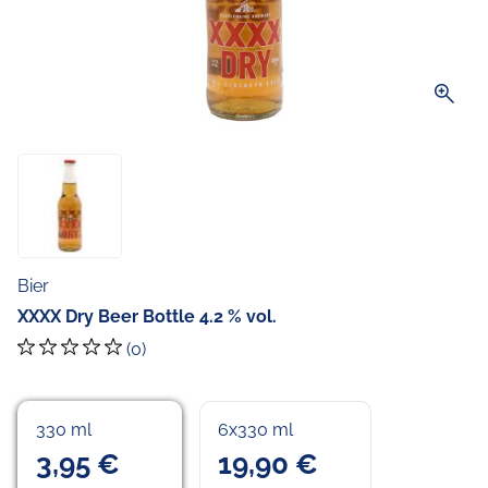
zoom_in
Bier
XXXX Dry Beer Bottle 4.2 % vol.
(0)
330 ml
6x330 ml
3,95 €
19,90 €