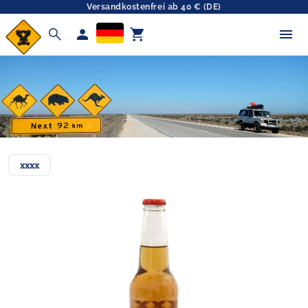
Versandkostenfrei ab 40 € (DE)
search
person
shopping_cart
xxxx