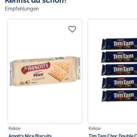
Kennst du schon?
Empfehlungen
Kekse
Kekse
Arnott's Nice Biscuits
Tim Tam Choc Double C