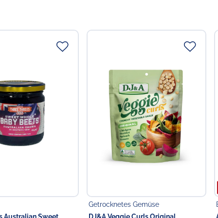
Getrocknetes Gemüse
s Australian Sweet
DJ&A Veggie Curls Original