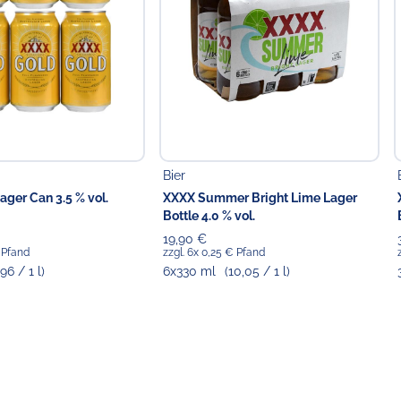
Bier
ger Can 3.5 % vol.
XXXX Summer Bright Lime Lager
Bottle 4.0 % vol.
19,90 €
€ Pfand
zzgl. 6x 0,25 € Pfand
,96 / 1 l)
6x330 ml
(10,05 / 1 l)