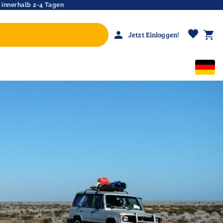
 innerhalb 2-4 Tagen
favorite
person
shopping_cart
Jetzt Einloggen!