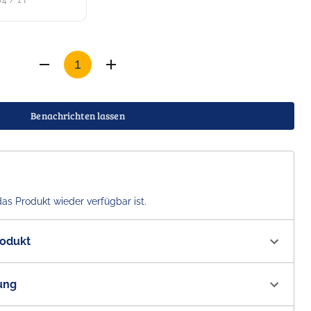
4 / 1 l
Benachrichten lassen
das Produkt wieder verfügbar ist.
rodukt
00558
ung