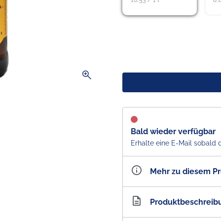
10,53 / 1 l
8,8
zoom_in
Bald wieder verfügbar
Erhalte eine E-Mail sobald 
Mehr zu diesem P
Artikelnummer
AU1
Produktbeschreib