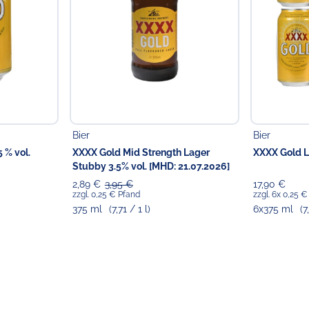
Bier
Bier
 % vol.
XXXX Gold Mid Strength Lager
XXXX Gold La
Stubby 3.5% vol. [MHD: 21.07.2026]
2,89 €
3,95 €
17,90 €
zzgl. 0,25 € Pfand
zzgl. 6x 0,25 
375 ml
(7,71 / 1 l)
6x375 ml
(7