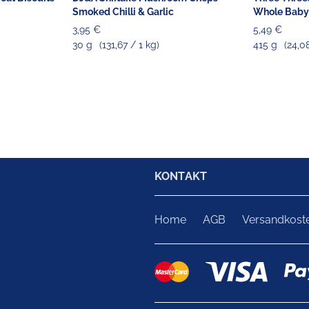
Smoked Chilli & Garlic
Whole Baby 
3,95 €
5,49 €
30 g
(131,67 / 1 kg)
415 g
(24,0
KONTAKT
Home
AGB
Versandkost