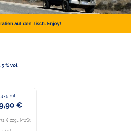
alien auf den Tisch. Enjoy!
5 % vol.
x375 ml
9,90 €
,72 € zzgl. MwSt.