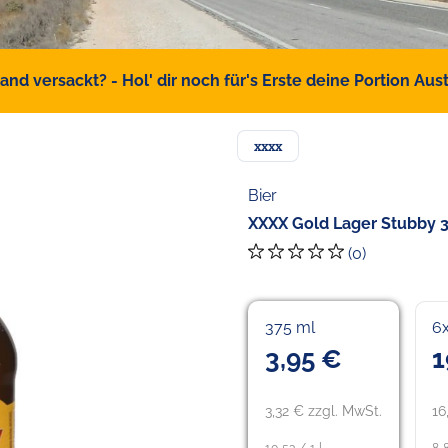
d versackt? - Hol' dir noch für's Erste deine Portion Austr
xxxx
Bier
XXXX Gold Lager Stubby 3.
(0)
375 ml
6
3,95 €
1
3,32 € zzgl. MwSt.
16