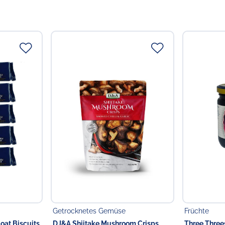
Getrocknetes Gemüse
Früchte
oat Biscuits
DJ&A Shiitake Mushroom Crisps
Three Three