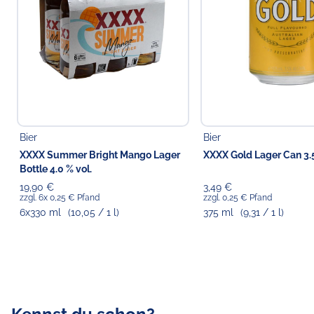
Bier
Bier
XXXX Summer Bright Mango Lager
XXXX Gold Lager Can 3.5
Bottle 4.0 % vol.
19,90 €
3,49 €
zzgl. 6x 0,25 € Pfand
zzgl. 0,25 € Pfand
6x330 ml
(10,05 / 1 l)
375 ml
(9,31 / 1 l)