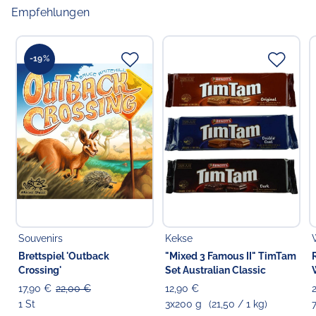
Empfehlungen
-19%
Souvenirs
Kekse
Brettspiel 'Outback
"Mixed 3 Famous II" TimTam
Crossing'
Set Australian Classic
17,90 €
22,00 €
12,90 €
1 St
3x200 g
(21,50 / 1 kg)