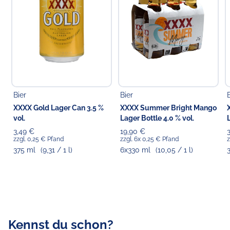
Pfandpflichtiger Artikel (0,25 € Einwegpfand pro
Flasche bzw. Dose).
Pfand wird je nach vorliegendem Angebotsformat
entweder zzgl. erhoben (wenn separat ausgewiesen)
oder ist bereits im Preis inkludiert (wenn nicht separat
ausgewiesen).
Verantwortlicher Lebensmittelunternehmer
Bier
Bier
Choppy's Food & Non-Food GmbH
XXXX Gold Lager Can 3.5 %
XXXX Summer Bright Mango
Koldingstr. 1B
vol.
Lager Bottle 4.0 % vol.
22769 Hamburg
3,49 €
19,90 €
zzgl. 0,25 € Pfand
zzgl. 6x 0,25 € Pfand
z
375 ml
(9,31 / 1 l)
6x330 ml
(10,05 / 1 l)
Kennst du schon?