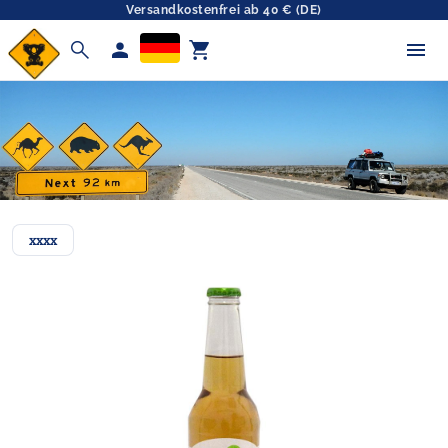
Versandkostenfrei ab 40 € (DE)
search
person
shopping_cart
xxxx