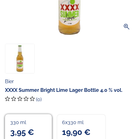
zoom_in
Bier
XXXX Summer Bright Lime Lager Bottle 4.0 % vol.
(0)
330 ml
6x330 ml
3,95 €
19,90 €