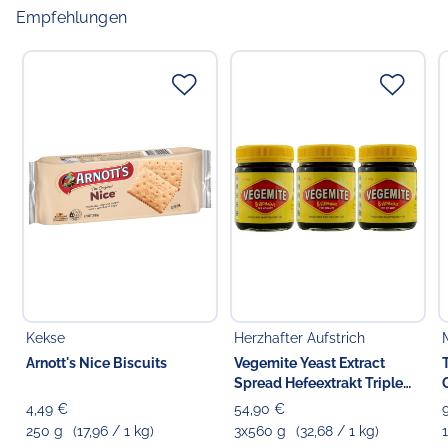
Empfehlungen
Kekse
Herzhafter Aufstrich
Arnott's Nice Biscuits
Vegemite Yeast Extract
Spread Hefeextrakt Triple
Pack
4,49 €
54,90 €
250 g
(17,96 / 1 kg)
3x560 g
(32,68 / 1 kg)
1