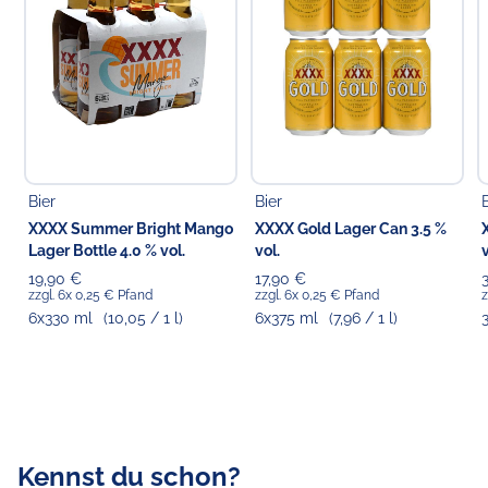
Pfandpflichtiger Artikel (0,25 € Einwegpfand pro
Flasche bzw. Dose).
Pfand wird je nach vorliegendem Angebotsformat
entweder zzgl. erhoben (wenn separat ausgewiesen)
oder ist bereits im Preis inkludiert (wenn nicht separat
ausgewiesen).
Bier
Bier
Verantwortlicher Lebensmittelunternehmer
XXXX Summer Bright Mango
XXXX Gold Lager Can 3.5 %
Choppy's Food & Non-Food GmbH
Lager Bottle 4.0 % vol.
vol.
v
Koldingstr. 1B
22769 Hamburg
19,90 €
17,90 €
zzgl. 6x 0,25 € Pfand
zzgl. 6x 0,25 € Pfand
z
6x330 ml
(10,05 / 1 l)
6x375 ml
(7,96 / 1 l)
Kennst du schon?