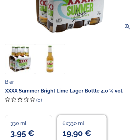
zoom_in
Bier
XXXX Summer Bright Lime Lager Bottle 4.0 % vol.
(0)
330 ml
6x330 ml
3,95 €
19,90 €