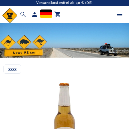
Versandkostenfrei ab 40 € (DE)
search
person
shopping_cart
xxxx