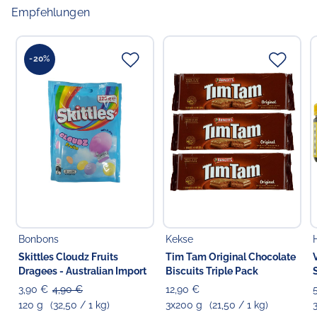
Empfehlungen
-20%
Bonbons
Kekse
Skittles Cloudz Fruits
Tim Tam Original Chocolate
Dragees - Australian Import
Biscuits Triple Pack
3,90 €
4,90 €
12,90 €
120 g
(32,50 / 1 kg)
3x200 g
(21,50 / 1 kg)