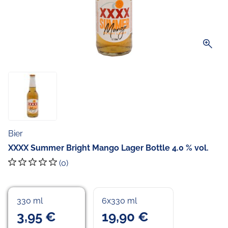
zoom_in
Bier
XXXX Summer Bright Mango Lager Bottle 4.0 % vol.
(0)
330 ml
6x330 ml
3,95 €
19,90 €