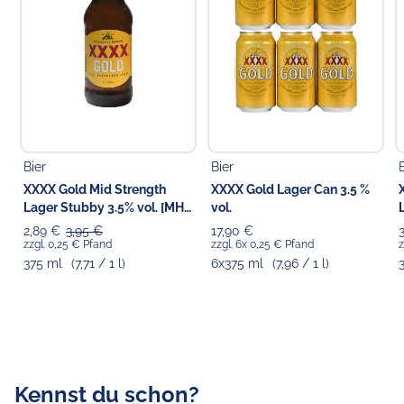
Verantwortlicher Lebensmittelunternehmer
Choppy's Food & Non-Food GmbH
Koldingstr. 1B
22769 Hamburg
Bier
Bier
XXXX Gold Mid Strength
XXXX Gold Lager Can 3.5 %
Lager Stubby 3.5% vol. [MHD:
vol.
21.07.2026]
2,89 €
3,95 €
17,90 €
zzgl. 0,25 € Pfand
zzgl. 6x 0,25 € Pfand
z
375 ml
(7,71 / 1 l)
6x375 ml
(7,96 / 1 l)
Kennst du schon?