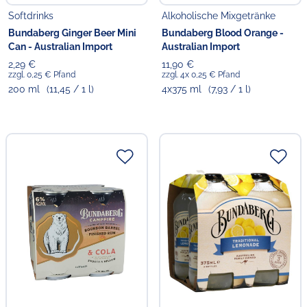
Softdrinks
Alkoholische Mixgetränke
Bundaberg Ginger Beer Mini
Bundaberg Blood Orange -
Can - Australian Import
Australian Import
2,29 €
11,90 €
zzgl. 0,25 € Pfand
zzgl. 4x 0,25 € Pfand
200 ml
(11,45 / 1 l)
4x375 ml
(7,93 / 1 l)