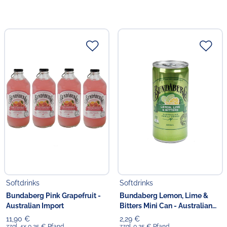
Softdrinks
Softdrinks
Bundaberg Pink Grapefruit -
Bundaberg Lemon, Lime &
Australian Import
Bitters Mini Can - Australian
Import
11,90 €
2,29 €
zzgl. 4x 0,25 € Pfand
zzgl. 0,25 € Pfand