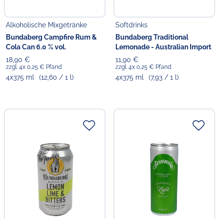
Alkoholische Mixgetränke
Softdrinks
Bundaberg Campfire Rum &
Bundaberg Traditional
Cola Can 6.0 % vol.
Lemonade - Australian Import
18,90 €
11,90 €
zzgl. 4x 0,25 € Pfand
zzgl. 4x 0,25 € Pfand
4x375 ml
(12,60 / 1 l)
4x375 ml
(7,93 / 1 l)