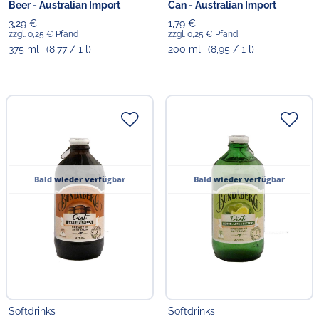
Beer - Australian Import
Can - Australian Import
3,29 €
1,79 €
zzgl. 0,25 € Pfand
zzgl. 0,25 € Pfand
375 ml
(8,77 / 1 l)
200 ml
(8,95 / 1 l)
Bald wieder verfügbar
Bald wieder verfügbar
Softdrinks
Softdrinks