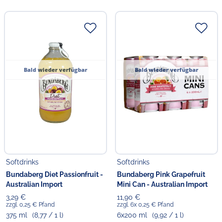
Bald wieder verfügbar
Bald wieder verfügbar
Softdrinks
Softdrinks
Bundaberg Diet Passionfruit -
Bundaberg Pink Grapefruit
Australian Import
Mini Can - Australian Import
3,29 €
11,90 €
zzgl. 0,25 € Pfand
zzgl. 6x 0,25 € Pfand
375 ml
(8,77 / 1 l)
6x200 ml
(9,92 / 1 l)