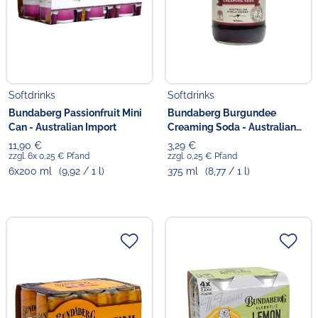
Softdrinks
Softdrinks
Bundaberg Passionfruit Mini
Bundaberg Burgundee
Can - Australian Import
Creaming Soda - Australian
Import
11,90 €
3,29 €
zzgl. 6x 0,25 € Pfand
zzgl. 0,25 € Pfand
6x200 ml
(9,92 / 1 l)
375 ml
(8,77 / 1 l)