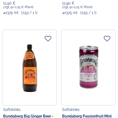
11,90 €
11,90 €
zzgl. 4x 0,25 € Pfand
zzgl. 4x 0,25 € Pfand
4x375 ml
(7,93 / 1 l)
4x375 ml
(7,93 / 1 l)
Softdrinks
Softdrinks
Bundaberg Big Ginger Beer -
Bundaberg Passionfruit Mini