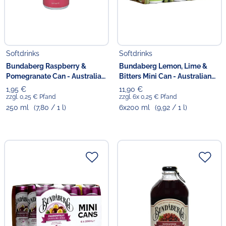
Softdrinks
Softdrinks
Bundaberg Raspberry &
Bundaberg Lemon, Lime &
Pomegranate Can - Australian
Bitters Mini Can - Australian
Import
Import
1,95 €
11,90 €
zzgl. 0,25 € Pfand
zzgl. 6x 0,25 € Pfand
250 ml
(7,80 / 1 l)
6x200 ml
(9,92 / 1 l)