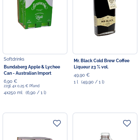
Softdrinks
Mr. Black Cold Brew Coffee
Bundaberg Apple & Lychee
Liqueur 23 % vol.
Can - Australian Import
49,90 €
6,90 €
1 l
(49,90 / 1 l)
zzgl. 4x 0,25 € Pfand
4x250 ml
(6,90 / 1 l)