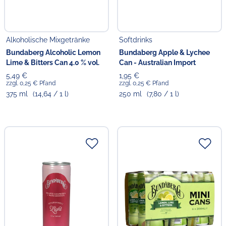
Alkoholische Mixgetränke
Softdrinks
Bundaberg Alcoholic Lemon
Bundaberg Apple & Lychee
Lime & Bitters Can 4.0 % vol.
Can - Australian Import
5,49 €
1,95 €
zzgl. 0,25 € Pfand
zzgl. 0,25 € Pfand
375 ml
(14,64 / 1 l)
250 ml
(7,80 / 1 l)