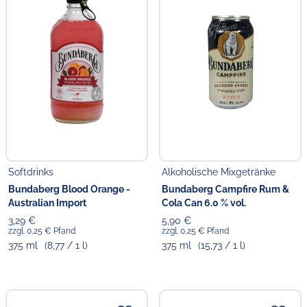
Softdrinks
Alkoholische Mixgetränke
Bundaberg Blood Orange -
Bundaberg Campfire Rum &
Australian Import
Cola Can 6.0 % vol.
3,29 €
5,90 €
zzgl. 0,25 € Pfand
zzgl. 0,25 € Pfand
375 ml
(8,77 / 1 l)
375 ml
(15,73 / 1 l)