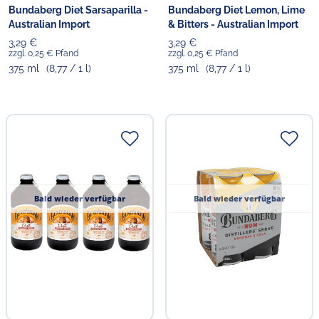
Bundaberg Diet Sarsaparilla -
Bundaberg Diet Lemon, Lime
Australian Import
& Bitters - Australian Import
3,29 €
3,29 €
zzgl. 0,25 € Pfand
zzgl. 0,25 € Pfand
375 ml
(8,77 / 1 l)
375 ml
(8,77 / 1 l)
Bald wieder verfügbar
Bald wieder verfügbar