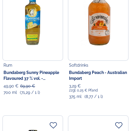
Rum
Softdrinks
Bundaberg Sunny Pineapple
Bundaberg Peach - Australian
Flavoured 37 % vol. -
Import
Spirituose auf Rum-Basis*
49,90 €
69,90 €
3,29 €
zzgl. 0,25 € Pfand
700 ml
(71,29 / 1 l)
375 ml
(8,77 / 1 l)