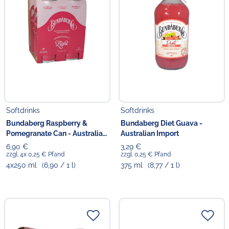
Softdrinks
Softdrinks
Bundaberg Raspberry &
Bundaberg Diet Guava -
Pomegranate Can - Australian
Australian Import
Import
6,90 €
3,29 €
zzgl. 4x 0,25 € Pfand
zzgl. 0,25 € Pfand
4x250 ml
(6,90 / 1 l)
375 ml
(8,77 / 1 l)