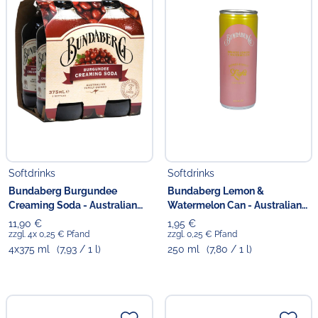
Softdrinks
Softdrinks
Bundaberg Burgundee
Bundaberg Lemon &
Creaming Soda - Australian
Watermelon Can - Australian
Import
Import
11,90 €
1,95 €
zzgl. 4x 0,25 € Pfand
zzgl. 0,25 € Pfand
4x375 ml
(7,93 / 1 l)
250 ml
(7,80 / 1 l)