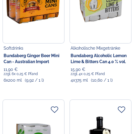
Softdrinks
Alkoholische Mixgetränke
Bundaberg Ginger Beer Mini
Bundaberg Alcoholic Lemon
Can - Australian Import
Lime & Bitters Can 4.0 % vol.
11,90 €
15,90 €
zzgl. 6x 0,25 € Pfand
zzgl. 4x 0,25 € Pfand
6x200 ml
(9,92 / 1 l)
4x375 ml
(10,60 / 1 l)