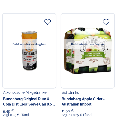
Bald wieder verfügbar
Bald wieder verfügbar
Alkoholische Mixgetränke
Softdrinks
Bundaberg Original Rum &
Bundaberg Apple Cider -
Cola Distillers' Serve Can 8.0 %
Australian Import
vol.
5,49 €
11,90 €
zzgl. 0,25 € Pfand
zzgl. 4x 0,25 € Pfand