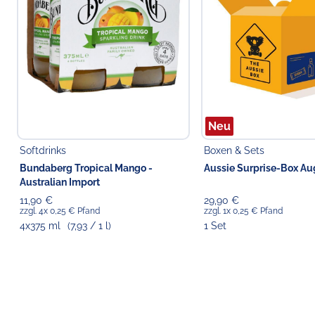
Neu
Softdrinks
Boxen & Sets
Bundaberg Tropical Mango -
Aussie Surprise-Box Au
Australian Import
11,90 €
29,90 €
zzgl. 4x 0,25 € Pfand
zzgl. 1x 0,25 € Pfand
4x375 ml
(7,93 / 1 l)
1 Set