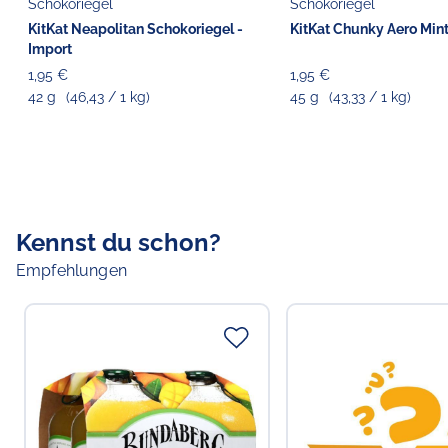
Schokoriegel
Schokoriegel
KitKat Neapolitan Schokoriegel -
KitKat Chunky Aero Mint
Import
1,95 €
1,95 €
42 g
(46,43 / 1 kg)
45 g
(43,33 / 1 kg)
Kennst du schon?
Empfehlungen