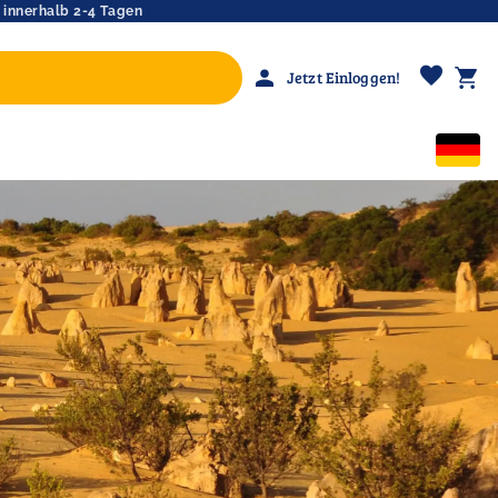
 innerhalb 2-4 Tagen
favorite
person
shopping_cart
Jetzt Einloggen!