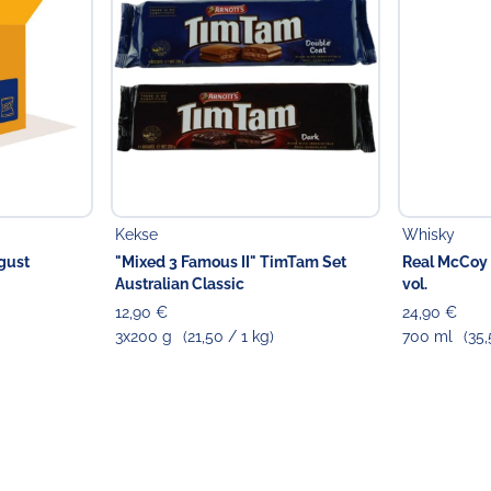
Kekse
Whisky
gust
"Mixed 3 Famous II" TimTam Set
Real McCoy
Australian Classic
vol.
12,90 €
24,90 €
3x200 g
(21,50 / 1 kg)
700 ml
(35,