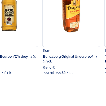
Rum
 Bourbon Whiskey 37 %
Bundaberg Original Underproof 37
% vol.
69,90 €
57 / 1 l)
700 ml
(99,86 / 1 l)