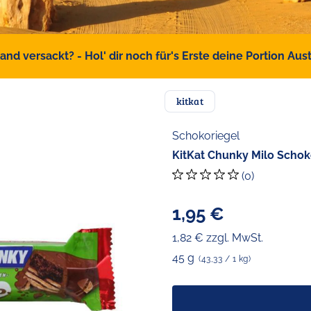
d versackt? - Hol' dir noch für's Erste deine Portion Austr
kitkat
Schokoriegel
KitKat Chunky Milo Schok
(0)
1,95 €
1,82 € zzgl. MwSt.
45 g
(43,33 / 1 kg)