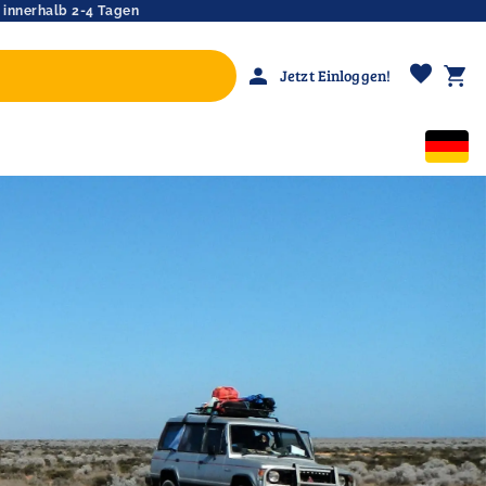
 innerhalb 2-4 Tagen
favorite
person
shopping_cart
Jetzt Einloggen!