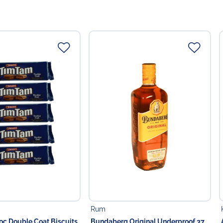
Rum
c Double Coat Biscuits
Bundaberg Original Underproof 37