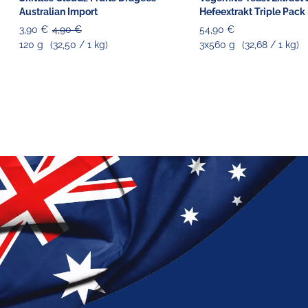
Australian Import
Hefeextrakt Triple Pack
3,90 €
4,90 €
54,90 €
120 g
(32,50 / 1 kg)
3x560 g
(32,68 / 1 kg)