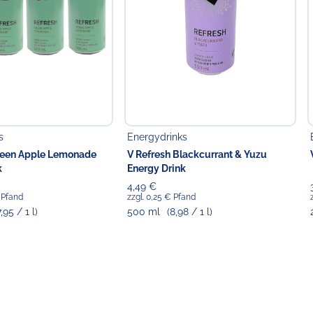
ttelunternehmer
Food GmbH
s
Energydrinks
reen Apple Lemonade
V Refresh Blackcurrant & Yuzu
k
Energy Drink
4,49 €
€ Pfand
zzgl. 0,25 € Pfand
7,95 / 1 l)
500 ml
(8,98 / 1 l)