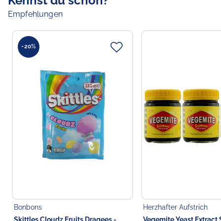
Kennst du schon?
Empfehlungen
-20%
Bonbons
Herzhafter Aufstrich
Skittles Cloudz Fruits Dragees -
Vegemite Yeast Extract