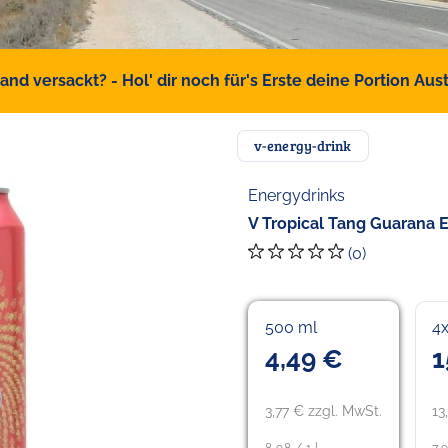
d versackt? - Hol' dir noch für's Erste deine Portion Austr
v-energy-drink
Energydrinks
V Tropical Tang Guarana 
(0)
500 ml
4
4,49 €
1
3,77 € zzgl. MwSt.
13