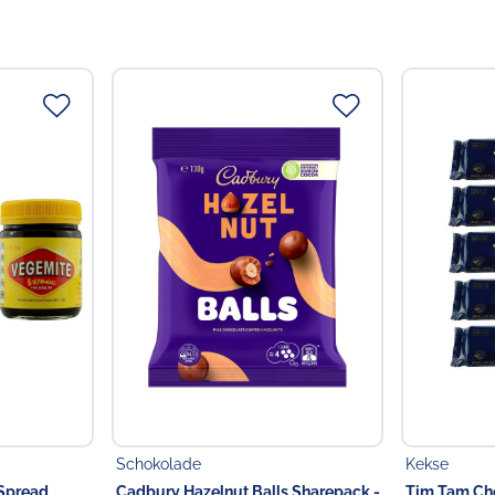
Schokolade
Kekse
 Spread
Cadbury Hazelnut Balls Sharepack -
Tim Tam Cho