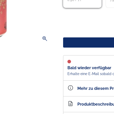
8,98 / 1 l
7,9
zoom_in
Bald wieder verfügbar
Erhalte eine E-Mail sobald 
Mehr zu diesem P
Artikelnummer
AU1
Produktbeschreib