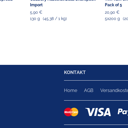
Import
Pack of 5
5,90 €
20,90 €
130 g
(45,38 / 1 kg)
5x200 g
(2
KONTAKT
Home
AGB
Versandkost