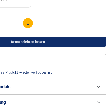
5 / 1 l
Benachrichten lassen
das Produkt wieder verfügbar ist.
rodukt
01290
ung