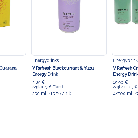
ausgewiesen).
Verantwortlicher Lebensmi
Choppy's Food & Non-
Koldingstr. 1B
22769 Hamburg
Energydrinks
Energydrink
 Guarana
V Refresh Blackcurrant & Yuzu
V Refresh G
Energy Drink
Energy Drin
3,89 €
15,90 €
zzgl. 0,25 € Pfand
zzgl. 4x 0,25 
250 ml
(15,56 / 1 l)
4x500 ml
(