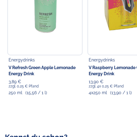
Energydrinks
Energydrinks
V Refresh Green Apple Lemonade
V Raspberry Lemonade
Energy Drink
Energy Drink
3,89 €
13,90 €
zzgl. 0,25 € Pfand
zzgl. 4x 0,25 € Pfand
250 ml
(15,56 / 1 l)
4x250 ml
(13,90 / 1 l)