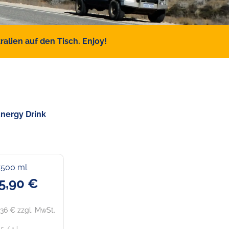
alien auf den Tisch. Enjoy!
Energy Drink
x500 ml
5,90 €
,36 € zzgl. MwSt.