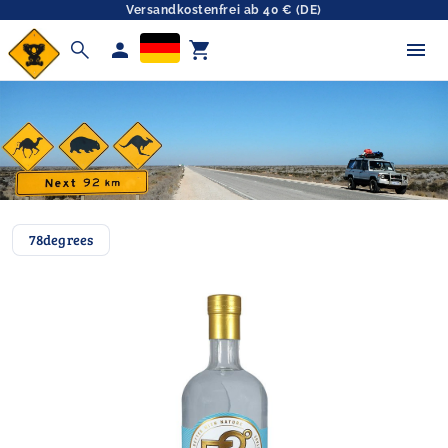
Versandkostenfrei ab 40 € (DE)
search
person
shopping_cart
78degrees