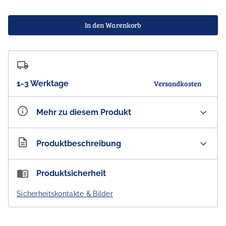
In den Warenkorb
1-3 Werktage
Versandkosten
Mehr zu diesem Produkt
Artikelnummer
AU101918
Produktbeschreibung
78 Degrees Australian Vodka 38% vol.
Produktsicherheit
AWARD WINNER: GOLD at the World Vodka Awards
2021
Sicherheitskontakte & Bilder
Ein Spirituosengetränk, das für Neutralität steht; es so
zu kreieren, dass es unsere Geschichte erzählt und