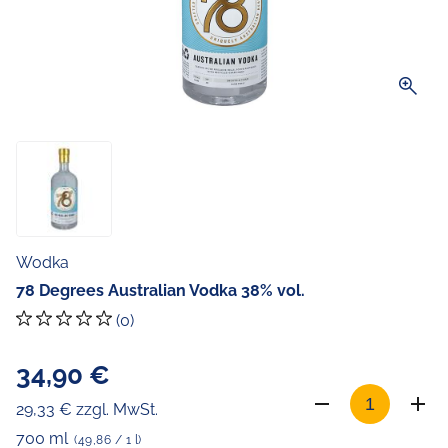
zoom_in
Wodka
78 Degrees Australian Vodka 38% vol.
(0)
34,90 €
29,33 € zzgl. MwSt.
700 ml
(49,86 / 1 l)