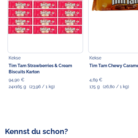
Kekse
Kekse
Tim Tam Strawberries & Cream
Tim Tam Chewy Caramel
Biscuits Karton
94,90 €
4,69 €
24x165 g
(23,96 / 1 kg)
175 g
(26,80 / 1 kg)
Kennst du schon?