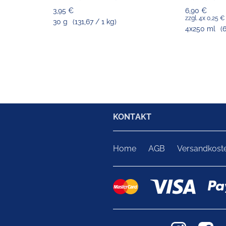
3,95 €
6,90 €
zzgl. 4x 0,25 
30 g
(131,67 / 1 kg)
4x250 ml
(
KONTAKT
Home
AGB
Versandkost