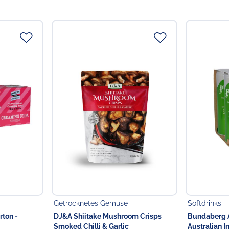
Getrocknetes Gemüse
Softdrinks
rton -
DJ&A Shiitake Mushroom Crisps
Bundaberg A
Smoked Chilli & Garlic
Australian I