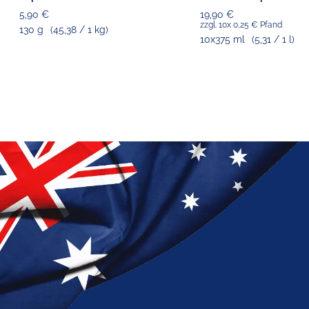
5,90 €
19,90 €
zzgl. 10x 0,25 € Pfand
130 g
(45,38 / 1 kg)
10x375 ml
(5,31 / 1 l)