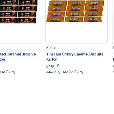
Kekse
lted Caramel Brownie
Tim Tam Chewy Caramel Biscuits
ton
Karton
94,90 €
2,12 / 1 kg)
24x175 g
(22,60 / 1 kg)