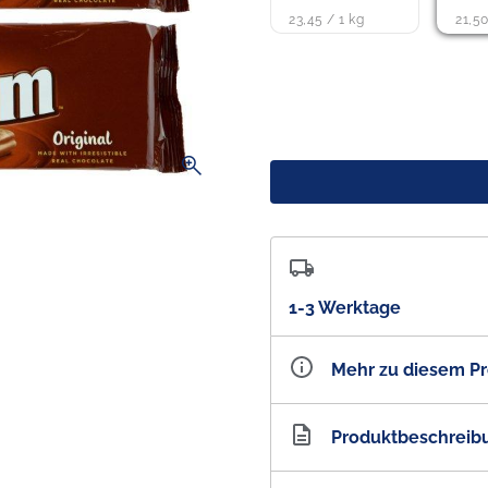
23,45 / 1 kg
21,50
zoom_in
1-3 Werktage
Mehr zu diesem P
Artikelnummer
AU2
Produktbeschreib