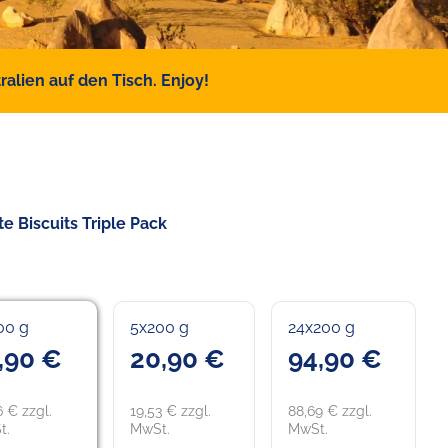
alien auf den Tisch. Enjoy!
e Biscuits Triple Pack
00 g
5x200 g
24x200 g
,90 €
20,90 €
94,90 €
6 € zzgl.
19,53 € zzgl.
88,69 € zzgl.
t.
MwSt.
MwSt.