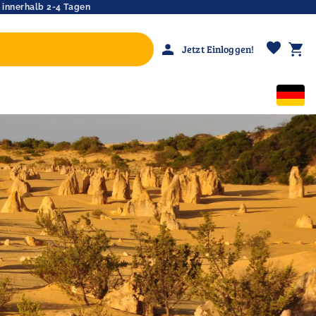
 innerhalb 2-4 Tagen
favorite
person
shopping_cart
Jetzt Einloggen!