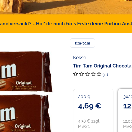
d versackt? - Hol' dir noch für's Erste deine Portion Austr
tim-tam
Kekse
Tim Tam Original Chocolat
(0)
200 g
3x2
4,69 €
12
4,38 € zzgl.
12,0
MwSt.
MwS