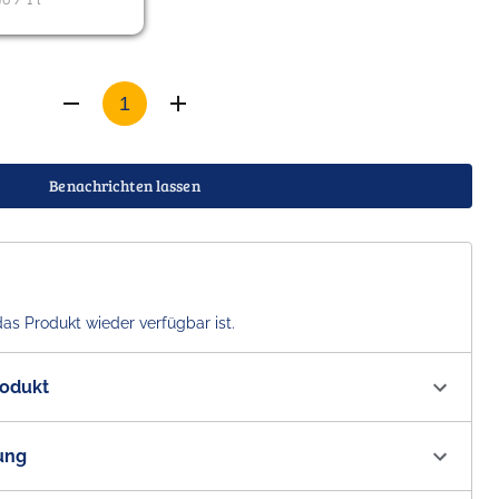
96 / 1 l
Benachrichten lassen
das Produkt wieder verfügbar ist.
rodukt
00217
ung