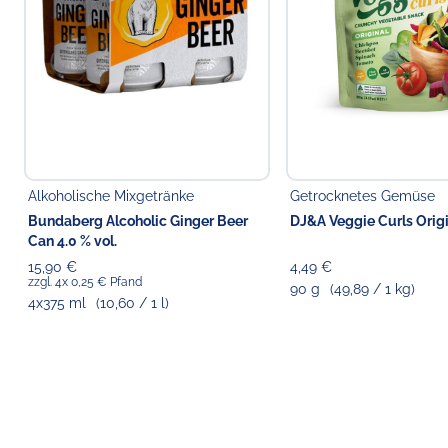
Alkoholische Mixgetränke
Getrocknetes Gemüse
Bundaberg Alcoholic Ginger Beer
DJ&A Veggie Curls Orig
Can 4.0 % vol.
15,90 €
4,49 €
zzgl. 4x 0,25 € Pfand
90 g
(49,89 / 1 kg)
4x375 ml
(10,60 / 1 l)