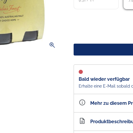
9,31 / 1 l
7,
zoom_in
Bald wieder verfügbar
Erhalte eine E-Mail sobald 
Mehr zu diesem P
Artikelnummer
AU2
Produktbeschreib