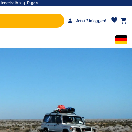
 innerhalb 2-4 Tagen
favorite
person
shopping_cart
Jetzt Einloggen!