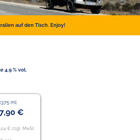
alien auf den Tisch. Enjoy!
e 4.9 % vol.
x375 ml
7,90 €
,04 € zzgl. MwSt.