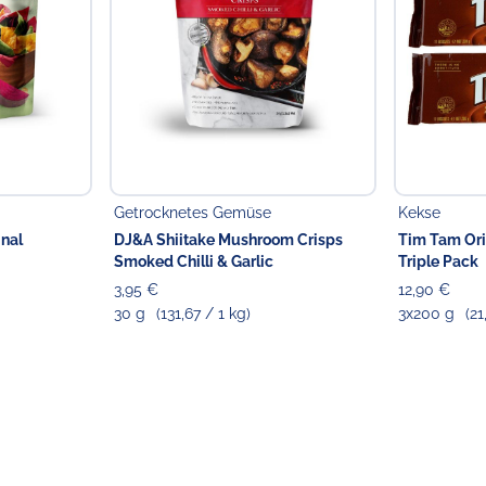
Getrocknetes Gemüse
Kekse
inal
DJ&A Shiitake Mushroom Crisps
Tim Tam Ori
Smoked Chilli & Garlic
Triple Pack
3,95 €
12,90 €
30 g
(131,67 / 1 kg)
3x200 g
(21