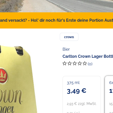
d versackt? - Hol' dir noch für's Erste deine Portion Austr
crown
Bier
Carlton Crown Lager Bottl
(0)
375 ml
6
3,49 €
1
2,93 € zzgl. MwSt.
15