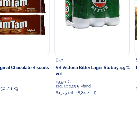
Bier
ginal Chocolate Biscuits
VB Victoria Bitter Lager Stubby 4.9 %
vol.
19,90 €
zzgl. 6x 0,25 € Pfand
,50 / 1 kg)
6x375 ml
(8,84 / 1 l)