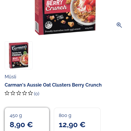
zoom_in
Müsli
Carman's Aussie Oat Clusters Berry Crunch
(0)
450 g
800 g
8,90 €
12,90 €