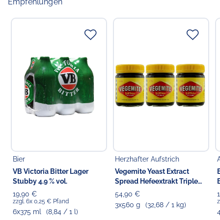
Empfehlungen
Bier
Herzhafter Aufstrich
VB Victoria Bitter Lager
Vegemite Yeast Extract
Stubby 4.9 % vol.
Spread Hefeextrakt Triple
Pack
19,90 €
54,90 €
zzgl. 6x 0,25 € Pfand
z
3x560 g
(32,68 / 1 kg)
6x375 ml
(8,84 / 1 l)