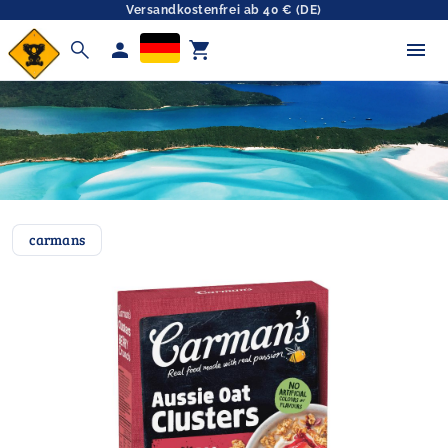
Versandkostenfrei ab 40 € (DE)
search
person
shopping_cart
carmans