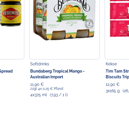
Softdrinks
Kekse
 Spread
Bundaberg Tropical Mango -
Tim Tam St
Australian Import
Biscuits Tri
11,90 €
12,90 €
zzgl. 4x 0,25 € Pfand
3x165 g
(26
4x375 ml
(7,93 / 1 l)