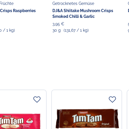
Früchte
Getrocknetes Gemüse
 Crisps Raspberries
DJ&A Shiitake Mushroom Crisps
Smoked Chilli & Garlic
3,95 €
0 / 1 kg)
30 g
(131,67 / 1 kg)