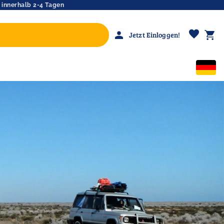
 innerhalb 2-4 Tagen
favorite
person
shopping_cart
Jetzt Einloggen!