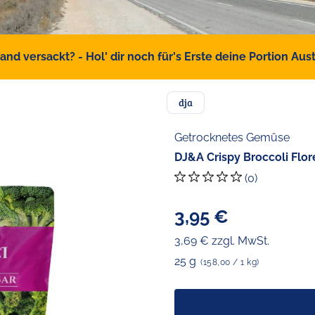
d versackt? - Hol' dir noch für's Erste deine Portion Austr
dja
Getrocknetes Gemüse
DJ&A Crispy Broccoli Flor
(0)
3,95 €
3,69 € zzgl. MwSt.
25 g
(158,00 / 1 kg)