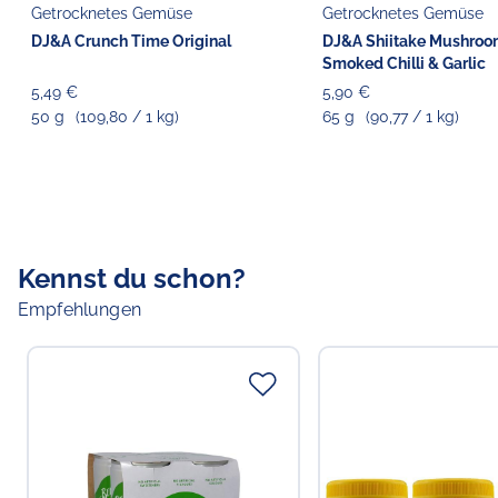
Getrocknetes Gemüse
Getrocknetes Gemüse
DJ&A Crunch Time Original
DJ&A Shiitake Mushroo
Smoked Chilli & Garlic
5,49 €
5,90 €
50 g
(109,80 / 1 kg)
65 g
(90,77 / 1 kg)
Kennst du schon?
Empfehlungen