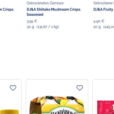
Getrocknetes Gemüse
Getrockene 
m Crisps
DJ&A Shiitake Mushroom Crisps
DJ&A Fruity
Seasoned
3,95 €
4,90 €
30 g
(131,67 / 1 kg)
20 g
(245,0