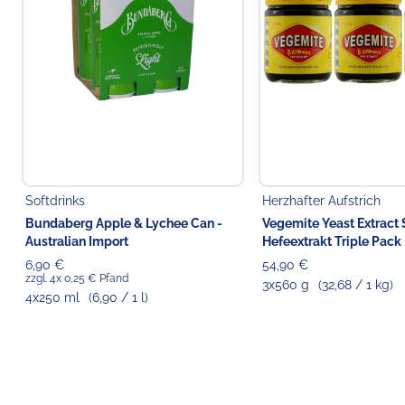
Softdrinks
Herzhafter Aufstrich
Bundaberg Apple & Lychee Can -
Vegemite Yeast Extract
Australian Import
Hefeextrakt Triple Pack
6,90 €
54,90 €
zzgl. 4x 0,25 € Pfand
3x560 g
(32,68 / 1 kg)
4x250 ml
(6,90 / 1 l)